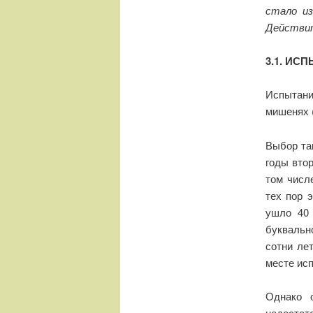
стало и
Действит
3.1. И
Испытан
мишенях 
Выбор та
годы вто
том числе
тех пор 
ушло 40 
буквальн
сотни лет
месте ис
Однако 
недостат