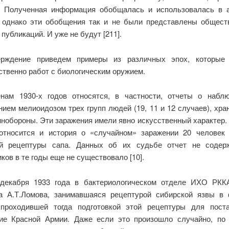
. Полученная информация обобщалась и использовалась в 
, однако эти обобщения так и не были представлены общест
публикаций. И уже не будут [211].
ерждение приведем примеры из различных эпох, которые 
ственно работ с биологическим оружием.
нам 1930-х годов относятся, в частности, отчеты о набл
нием мелиоидозом трех групп людей (19, 11 и 12 случаев), хра
инобороны. Эти заражения имели явно искусственный характер. 
относится и история о «случайном» заражении 20 человек
й рецептуры сапа. Данных об их судьбе отчет не содер
ков в те годы еще не существовало [10].
декабря 1933 года в бактериологическом отделе ИХО РКК
а А.Т.Ломова, занимавшаяся рецептурой сибирской язвы в
проходившей тогда подготовкой этой рецептуры для пост
ие Красной Армии. Даже если это произошло случайно, по