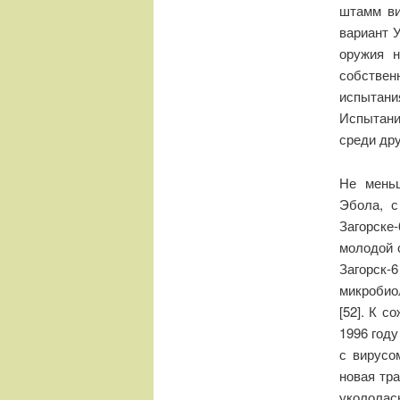
штамм ви
вариант 
оружия н
собстве
испытани
Испытани
среди дру
Не меньш
Эбола, с
Загорске
молодой с
Загорск-
микробио
[52]. К с
1996 году
с вирусо
новая тр
укололас