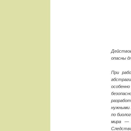
Действов
опасны д
При раб
абстраги
особенно
безопас
разработ
нужными 
по биоло
мира — 
Следстви