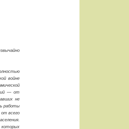
езвычайно
олностью
кой войне
имической
ций — от
тавших не
сь работы
 от всего
селения.
о которых