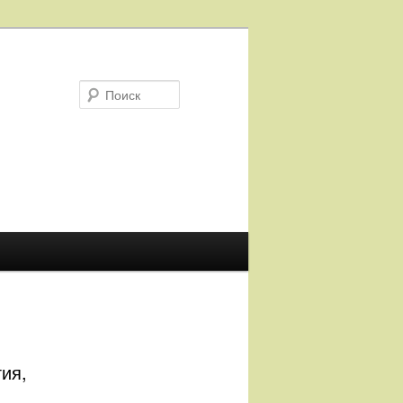
Поиск
гия,