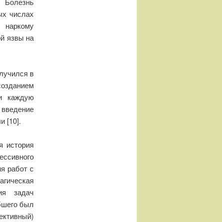
 Болезнь
вых числах
наркому
й язвы на
случился в
созданием
ли каждую
 введение
 [10].
я история
ессивного
я работ с
агическая
ия задач
бшего был
ективный)