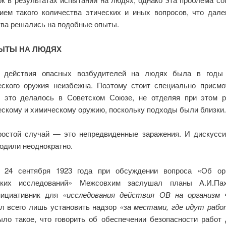
ием такого количества этических и иных вопросов, что дале
тва решались на подобные опыты.
ОПЫТЫ НА ЛЮДЯХ
а действия опасных возбудителей на людях была в годы 
еского оружия неизбежна. Поэтому стоит специально присмо
к это делалось в Советском Союзе, не отделяя при этом 
ескому и химическому оружию, поскольку подходы были близки.
остой случай — это непредвиденные заражения. И дискусси
ходили неоднократно.
 24 сентября 1923 года при обсуждении вопроса «Об ор
ских исследований» Межсовхим заслушал планы А.И.Пах
нициативник для
«исследования действия ОВ на организм 
л всего лишь установить надзор
«за местами, где идут раб
ыло такое, что говорить об обеспечении безопасности работ 