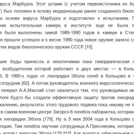
руса Марбурга. Этот штамм (с учетом первоисточника он б
У) был положен в основу модернизации ранее созданного биоло
а основе вируса Марбурга и подготовлен к испытаниям. 
нная испытательная камера в институте еще не была по
я были выполнены зимой 1989-1990 годов в камере в Степ
я прошли успешно и к весне 1990 года новое оружие заняло с
гих видов биологического оружия СССР [10].
ие беды принесла и неизлечимая пока геморрагическая 
 возбудителем которой работают в двух местах — в Кол
-6. В 1990-х годах от лихорадки Эбола погиб в Кольцово в 
отрудник [62]. А потом руководитель военного вирусологическ
6 генерал А.А.Махлай стал хвалиться тем, что руководимые и
логи будто бы создали эффективную защиту против лихора
ожалению, результаты этого трудового подвига пока никому не 
 в самом военном центре Загорск-6 погибла лаборантка, котора
м лихорадки Эбола [179]. Ну а 5 мая 2004 года в Кольцово 
агедия. Там погибла научная сотрудница А.Преснякова, которая
ь иглой с вирусом Эбола [179,212]. Как водится, официальное 