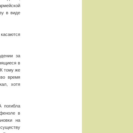
армейской
ву в виде
касаются
юдении за
нящиеся в
К тому же
 во время
жал, хотя
А погибла
 феноле в
ановки на
 существу