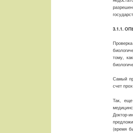
разрешен
государс
3.1.1. 
Проверк
биологич
тому, ка
биологич
Самый пр
счет про
Так, еще
медицин
Доктор-и
предложи
(время б