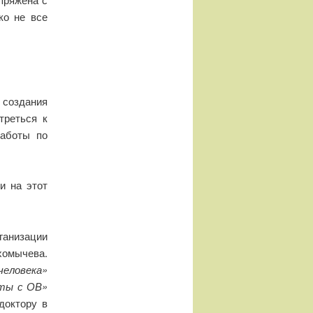
ко не все
создания
треться к
работы по
и на этот
ганизации
омычева.
человека»
оты с ОВ»
доктору в