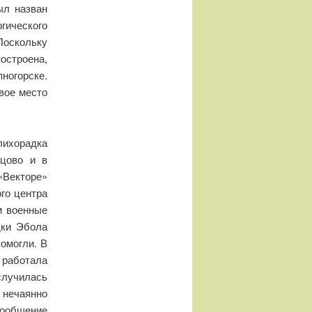
ыл назван
гического
Поскольку
строена,
ногорске.
вое место
лихорадка
ьцово и в
«Векторе»
ого центра
м военные
дки Эбола
помогли. В
я работала
случилась
 нечаянно
сообщение