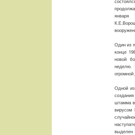
состоял
продолжал
января
К.Е.Воро
вооружени
Один из п
конце 19
новой бо
неделю. 
огромной 
Одной из
создания
штамма в
вирусом 
случайн
наступат
выделен 