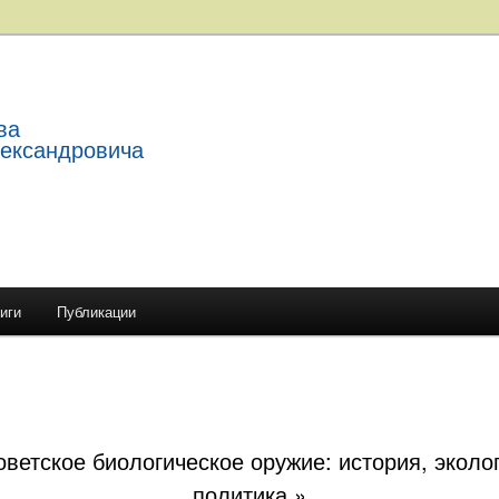
ва
лександровича
иги
Публикации
держимому
ому содержимому
ветское биологическое оружие: история, эколо
политика.»