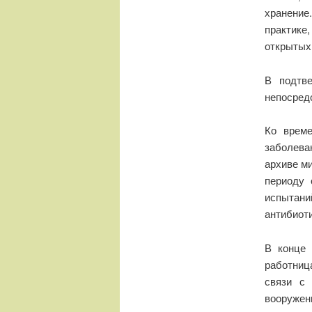
хранение
практике
открытых 
В подтв
непосред
Ко време
заболева
архиве м
периоду 
испытани
антибиоти
В конце 
работниц
связи с 
вооружен