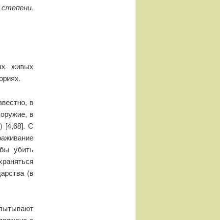
степени.
ых живых
ориях.
вестно, в
оружие, в
 [4,68]. С
раживание
обы убить
храняться
дарства (в
пытывают
пряжена с