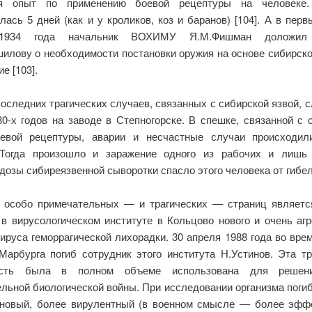
ся опыт по применению боевой рецептуры на человеке.
ась 5 дней (как и у кроликов, коз и баранов) [104]. А в пер
 1934 года начальник ВОХИМУ Я.М.Фишман доложил 
шилову о необходимости постановки оружия на основе сибирско
е [103].
оследних трагических случаев, связанных с сибирской язвой, 
80-х годов на заводе в Степногорске. В спешке, связанной с 
евой рецептуры, аварии и несчастные случаи происходи
Тогда произошло и заражение одного из рабочих и лишь
дозы сибиреязвенной сыворотки спасло этого человека от гибели
 особо примечательных — и трагических — страниц являетс
 в вирусологическом институте в Кольцово нового и очень агр
ируса геморрагической лихорадки. 30 апреля 1988 года во врем
Марбурга погиб сотрудник этого института Н.Устинов. Эта тр
ость была в полном объеме использована для решен
ельной биологической войны. При исследовании организма поги
новый, более вирулентный (в военном смысле — более эфф