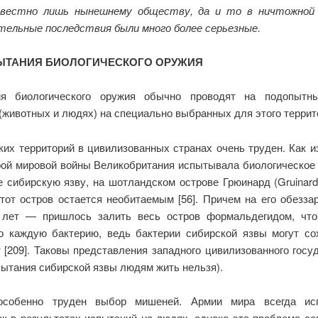
звестно лишь нынешнему обществу, да и то в ничтожной 
ельные последствия были много более серьезные.
СПЫТАНИЯ БИОЛОГИЧЕСКОГО ОРУЖИЯ
ия биологического оружия обычно проводят на подопытн
(животных и людях) на специально выбранных для этого террит
ких территорий в цивилизованных странах очень труден. Как из
рой мировой войны Великобритания испытывала биологическое 
 сибирскую язву, на шотландском острове Грюинард (Gruinard)
этот остров остается необитаемым [56]. Причем на его обезза
лет — пришлось залить весь остров формальдегидом, чт
о каждую бактерию, ведь бактерии сибирской язвы могут со
 [209]. Таковы представления западного цивилизованного госу
пытания сибирской язвы людям жить нельзя).
особенно труден выбор мишеней. Армии мира всегда ис
ок в результатах испытаний на людях, однако эта проблема со