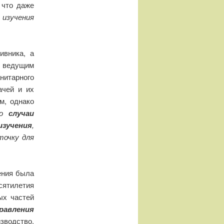
 что даже
изучения
ивника, а
 ведущим
нитарного
ачей и их
м, однако
то
случаи
зучения
,
точку для
ения была
сятилетия
ых частей
равления
зводство,