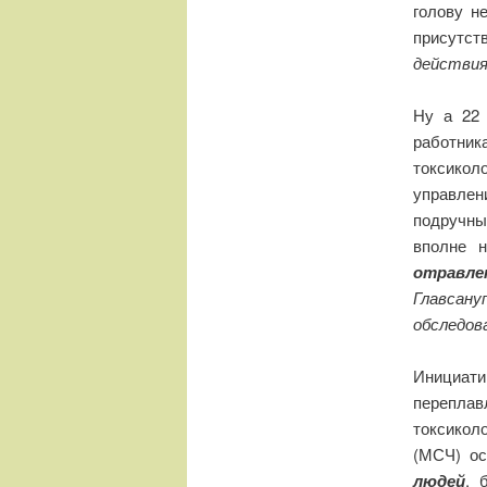
голову н
присутс
действия
Ну а 22 
работни
токсикол
управлен
подручны
вполне 
отравле
Главсану
обследов
Инициати
переплав
токсикол
(МСЧ) о
людей
, 