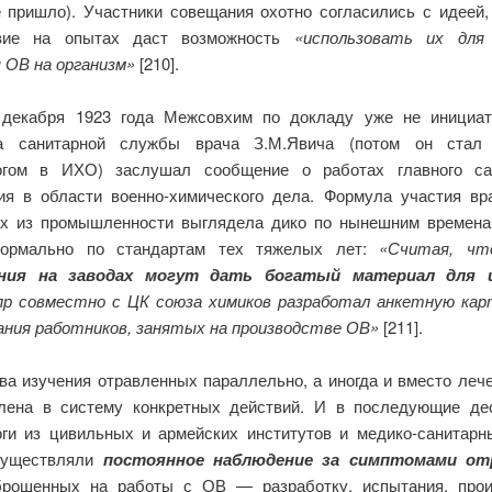
е пришло). Участники совещания охотно согласились с идеей,
твие на опытах даст возможность
«использовать их для 
 ОВ на организм»
[210].
декабря 1923 года Межсовхим по докладу уже не инициат
ка санитарной службы врача З.М.Явича (потом он стал
огом в ИХО) заслушал сообщение о работах главного са
ия в области военно-химического дела. Формула участия вр
х из промышленности выглядела дико по нынешним времена
нормально по стандартам тех тяжелых лет:
«Считая, ч
ния на заводах могут дать богатый материал для и
пр совместно с ЦК союза химиков разработал анкетную кар
ания работников, занятых на производстве ОВ»
[211].
ва изучения отравленных параллельно, а иногда и вместо леч
лена в систему конкретных действий. И в последующие де
оги из цивильных и армейских институтов и медико-санитарн
существляли
постоянное наблюдение за симптомами от
брошенных на работы с ОВ — разработку, испытания, прои