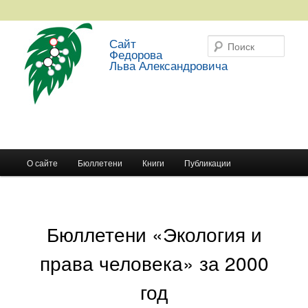
Сайт
Поис
Федорова
Льва Александровича
Главное меню
О сайте
Бюллетени
Книги
Публикации
Перейти к основному содержимому
Перейти к дополнительному содержимому
Бюллетени «Экология и
права человека» за 2000
год