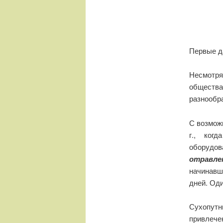
Первые д
Несмотр
общества
разнообр
С возмож
г., ког
оборудо
отравле
начинавш
дней. Оди
Сухопутн
привлеч