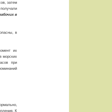
ов, затем
получали
рабочих в
опасны, в
омент их
в морских
пасов при
поминаний
нормально,
опления. К