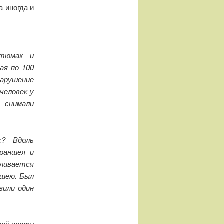
 иногда и
стюмах и
ая по 100
арушение
человек у
 снимали
х? Вдоль
раншея и
сливается
ншею. Был
вили один
кой части