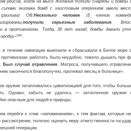
ом рейсов, когда на мысе Желания топили снаряды и бомбы 
 силами экипажа бомб с хвостовым оперением имели мес
(разлива) ОВ.
Несколько человек
(5 членов команд
изированы,
получили серьезные заболевания
. Впос
и в противогазах. Тогда, 30 лет назад, бомбы давали уте
 пробку»
.
286
г. в течение навигации вывозили и сбрасывали в Белое море 
 противогазах работать было неудобно, тяжело дышать при ф
х.
Был случай отравления
. Матроса, получившего отравление
 ним закончился благополучно, пролежал месяц в больнице».
ое оружие затапливалось цивилизацией для того, чтобы больше
ать. Однако, забыть не удалось — затопленное оружие о
йно опасным для людей и природы.
ем перейти к этим «напоминаниям», к тем фактам, которые н
в рассмотрение, полезно оценить меру ответственности госуда
нешней генерации.