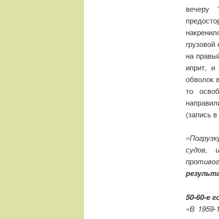
вечеру 
предосто
накренил
грузовой
на правы
иприт, 
обволок в
то осво
направил
(запись в
«Погрузк
судов, 
противог
результ
50-60-е 
«В 1959-