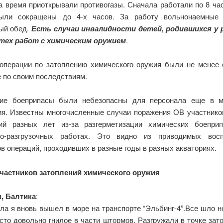
на время приоткрывали противогазы. Сначала работали по 8 час
ыли сокращены до 4-х часов. За работу вольнонаемные 
ый обед.
Есть случаи инвалидности детей, родившихся у 
тех работ с химическим оружием
.
операции по затоплению химического оружия были не менее 
е по своим последствиям.
кие боеприпасы были небезопасны для персонала еще в м
ия. Известны многочисленные случаи поражения ОВ участнико
ий разных лет из-за разгерметизации химических боепри
но-разгрузочных работах. Это видно из приводимых вос
в операций, проходивших в разные годы в разных акваториях.
частников затоплений химического оружия
ы, Балтика
:
сла я вновь вышел в море на транспорте “Эльбинг-4”.Все шло 
сто довольно гнилое в части штормов. Разгружали в точке зат