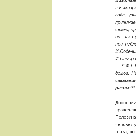
В.Волко
в Камбар
года, уз
принима
семей, п
от рака 
при публ
И.Собени
И.Самарин
— Л.Ф.).
домов. Н
сжигани
раком
«
83
Дополним
проведен
Половина
человек 
глаза, п