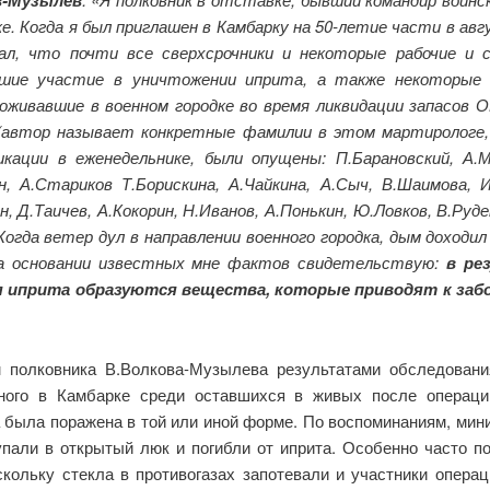
в-Музылев
ке. Когда я был приглашен в Камбарку на 50-летие части в авг
нал, что почти все сверхсрочники и некоторые рабочие и 
вшие участие в уничтожении иприта, а также некоторые 
роживавшие в военном городке во время ликвидации запасов О
(автор называет конкретные фамилии в этом мартирологе
икации в еженедельнике, были опущены: П.Барановский, А.М
н, А.Стариков Т.Борискина, А.Чайкина, А.Сыч, В.Шаимова, 
, Д.Таичев, А.Кокорин, Н.Иванов, А.Понькин, Ю.Ловков, В.Руде
 Когда ветер дул в направлении военного городка, дым доходил
а основании известных мне фактов свидетельствую:
в ре
я иприта образуются вещества, которые приводят к заб
.
 полковника В.Волкова-Музылева результатами обследования
ного в Камбарке среди оставшихся в живых после операции
 была поражена в той или иной форме. По воспоминаниям, мин
упали в открытый люк и погибли от иприта. Особенно часто п
оскольку стекла в противогазах запотевали и участники операц