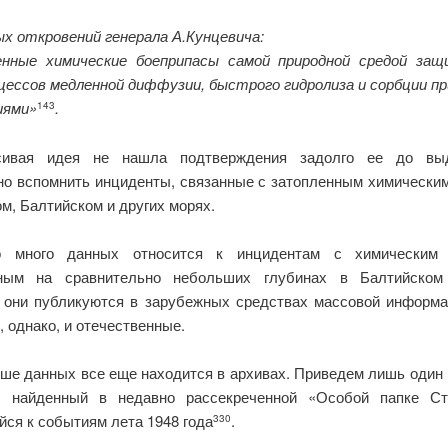
ых откровений генерала А.Кунцевича:
нные химические боеприпасы самой природной средой за
цессов медленной диффузии, быстрого гидролиза и сорбции п
иями»
.
143
сивая идея не нашла подтверждения задолго ее до выд
но вспомнить инциденты, связанные с затопленным химически
м, Балтийском и других морях.
о много данных относится к инцидентам с химическим 
нным на сравнительно небольших глубинах в Балтийском
 они публикуются в зарубежных средствах массовой информ
 однако, и отечественные.
ше данных все еще находится в архивах. Приведем лишь один
, найденный в недавно рассекреченной «Особой папке С
йся к событиям лета 1948 года
.
330