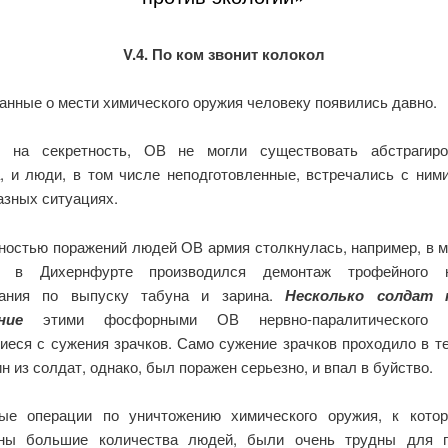
V.4. По ком звонит колокол
анные о мести химического оружия человеку появились давно.
я на секретность, ОВ не могли существовать абстрагиро
, и люди, в том числе неподготовленные, встречались с ним
азных ситуациях.
ностью поражений людей ОВ армия столкнулась, например, в м
да в Дихернфурте производился демонтаж трофейного н
вания по выпуску табуна и зарина.
Несколько солдат 
ние
этими фосфорными ОВ нервно-паралитического д
иеся с сужения зрачков. Само сужение зрачков проходило в те
н из солдат, однако, был поражен серьезно, и впал в буйство.
ые операции по уничтожению химического оружия, к кот
ены большие количества людей, были очень трудны для п