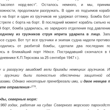
“засопел норд-вест”. Осталось немного, и мы, прини
рожности, продолжали разгружать. В один из подъемов кораб
о на борт и один из грузчиков не удержал оттяжку. Бомба бол
 стреле с борта на борт. В последний момент корабль сильно н
й борт, бомба ударилась, из зарядного отделения под давлени
и
одному из грузчиков струя иприта ударила в лицо
. Зап
се судно. Вот тут все грузчики и экипаж судна надели противо
бодились от разбитой бомбы, сделали два последних п
ись в ближайший порт Нёксе. Пострадавший скончался в 
 дневнике К.П.Терскова за 25 сентября 1947 г.).
у и разгрузку авиабомб вели бригады немецких грузчиков. 
и грузчики были полностью обеспечены защитной о
азами. Однако некоторые пренебрегали ими, и
двое немцев 
ате отравления
«
.
278
годы, северные моря:
1960 годах, работая на судах Северного морского пароходст