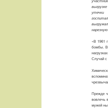
участник
выгрузке
утечки 
госпитал
выгружал
нарезную
«В 1961 
бомбы. В
нагрузка
Случай с
Химическ
вспомин
чрезвыча
Прежде ч
вовлечь 
мужей ны