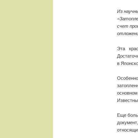
Из научн
«Затопле
счет про
отложен
Эта кра
Достаточ
в Японско
Особенн
затопле
основном
Известны,
Еще боль
документ
относящи