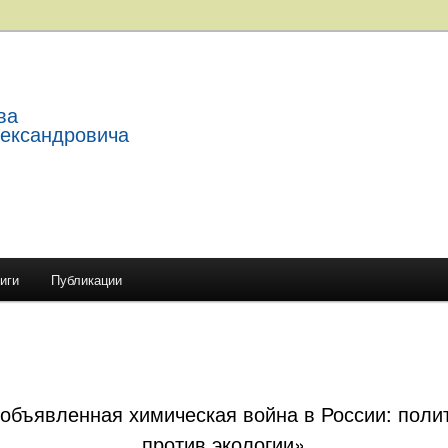
ва
лександровича
иги
Публикации
держимому
ому содержимому
объявленная химическая война в России: поли
против экологии»