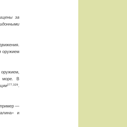
щищены за
ридонными
вижения.
м оружием
оружием,
 море. В
ации
.
277,329
 пример —
талина» и