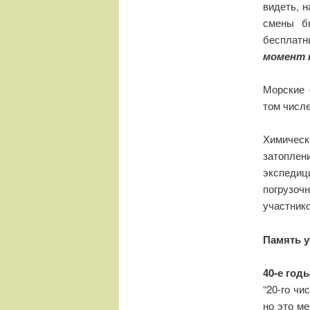
видеть, 
смены б
бесплатн
момент 
Морские 
том числ
Химичес
затоплен
экспедиц
погрузоч
участнико
Память у
40-е год
“20-го чи
но это ме