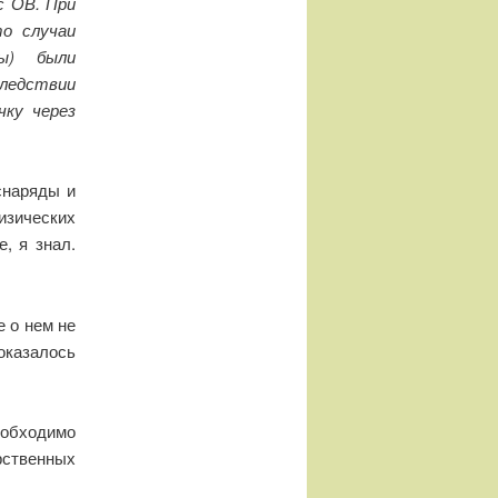
с ОВ. При
то случаи
ы) были
ледствии
чку через
снаряды и
изических
, я знал.
 о нем не
казалось
еобходимо
рственных