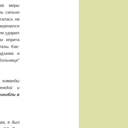
мая меры
ль сильно
талась на
акренился
ем ударил
ах иприта
газы. Как-
одъема и
больнице”
И команды
деждой и
погибли в
ва, я был