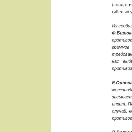
(солдат 
гибелью 
Из сообщ
Ф.Бирюк
противог
граммов
требован
нас выб
противог
Е.Орлов
железно
засыпает
иприт. П
случай, 
противог