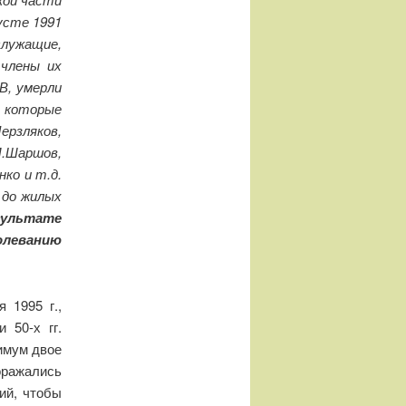
усте 1991
служащие,
члены их
В, умерли
, которые
ерзляков,
И.Шаршов,
нко и т.д.
 до жилых
зультате
олеванию
 1995 г.,
 50-х гг.
имум двое
оражались
ий, чтобы