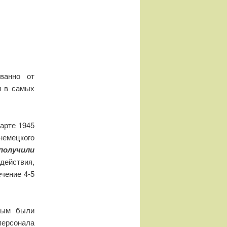
ванно от
и в самых
арте 1945
емецкого
получили
ействия,
чение 4-5
орым были
ерсонала