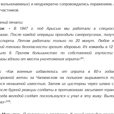
и вольнонаемных) и неоднократно сопровождались поражением, а
участников.
ений печати:
ов
: » В 1947 г. под Арысью мы работали в спецко
азах. После каждой операции проходили санпропускник, получ
 спирта. Летом работали только по 20 минут. Любое н
ий техники безопасности грозило здоровью. Из команды в 12 
ыло 6. Причем большинство по собственной глупости:
азы вблизи от места уничтожения иприта»
.
84
а
: «Как военные избавлялись от иприта в 60-х года
дорожной ветки за Чапаевском на полигоне вырывается т
ся негашеной известью. Затем из цистерны через шланг 
осле бурной реакции солдаты в противогазах засыпают тра
когда молодой солдат поскользнулся и упал в эту жижу. Выло
аз»
.
328
: «Я полковник в отставке, бывший командир воинс