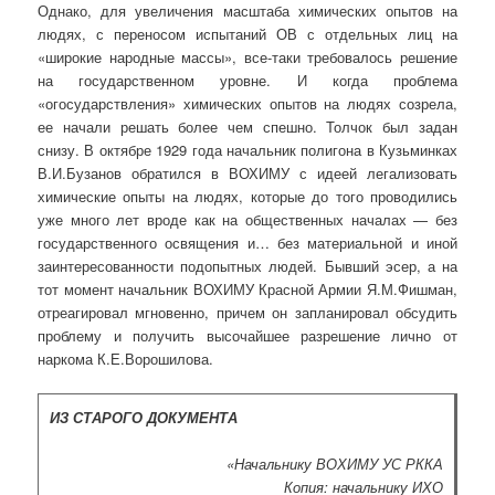
Однако, для увеличения масштаба химических опытов на
людях, с переносом испытаний ОВ с отдельных лиц на
«широкие народные массы», все-таки требовалось решение
на государственном уровне. И когда проблема
«огосударствления» химических опытов на людях созрела,
ее начали решать более чем спешно. Толчок был задан
снизу. В октябре 1929 года начальник полигона в Кузьминках
В.И.Бузанов обратился в ВОХИМУ с идеей легализовать
химические опыты на людях, которые до того проводились
уже много лет вроде как на общественных началах — без
государственного освящения и… без материальной и иной
заинтересованности подопытных людей. Бывший эсер, а на
тот момент начальник ВОХИМУ Красной Армии Я.М.Фишман,
отреагировал мгновенно, причем он запланировал обсудить
проблему и получить высочайшее разрешение лично от
наркома К.Е.Ворошилова.
ИЗ СТАРОГО ДОКУМЕНТА
«Начальнику ВОХИМУ УС РККА
Копия: начальнику ИХО