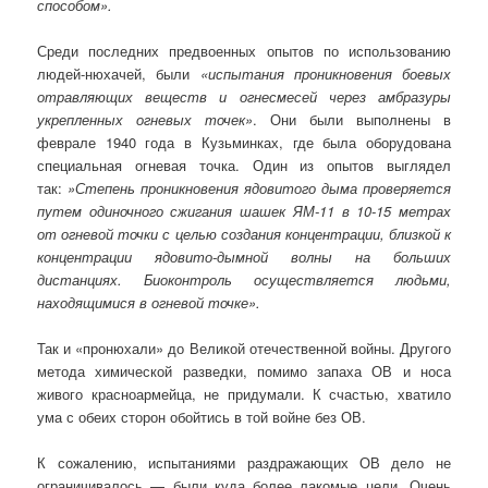
способом».
Среди последних предвоенных опытов по использованию
людей-нюхачей, были
«испытания проникновения боевых
отравляющих веществ и огнесмесей через амбразуры
укрепленных огневых точек»
. Они были выполнены в
феврале 1940 года в Кузьминках, где была оборудована
специальная огневая точка. Один из опытов выглядел
так:
»Степень проникновения ядовитого дыма проверяется
путем одиночного сжигания шашек ЯМ-11 в 10-15 метрах
от огневой точки с целью создания концентрации, близкой к
концентрации ядовито-дымной волны на больших
дистанциях. Биоконтроль осуществляется людьми,
находящимися в огневой точке».
Так и «пронюхали» до Великой отечественной войны. Другого
метода химической разведки, помимо запаха ОВ и носа
живого красноармейца, не придумали. К счастью, хватило
ума с обеих сторон обойтись в той войне без ОВ.
К сожалению, испытаниями раздражающих ОВ дело не
ограничивалось — были куда более лакомые цели. Очень