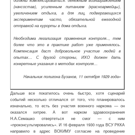
должны компенсироваться: денежным вознаграждением
(начсостав), усиленным питанием (красноармейцы),
увеличением отдыха, а для лиц, подвергающихся
экспериментам часто, обязательной ежегодной
отправкой на курорты в дома отдыха.
Необходима легализация применения контроля.., тем
более что это в практике работ уже применялось.
Компенсация даст добровольное участие людей в
опытах… С другой стороны, ИХО должен дать
конкретные указания о методах контроля…
Начальник полигона Бузанов, 11 октября 1929 года»
Дальше все покатилось очень быстро, хотя сценарий
событий несколько отличался от того, что планировалось
изначально, то есть без участия военного наркома — он
оказался хитрее. А вот нарком здравоохранения
Н.А.Семашко отвертеться не смог — с ним
«проконсультировались». И 16 февраля 1930 года ВСУ РККА
направило в адрес ВОХИМУ согласие на проведение