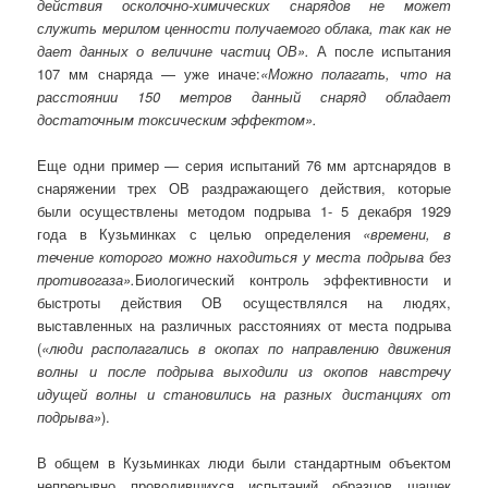
действия осколочно-химических снарядов не может
служить мерилом ценности получаемого облака, так как не
дает данных о величине частиц ОВ».
А после испытания
107 мм снаряда — уже иначе:
«Можно полагать, что на
расстоянии 150 метров данный снаряд обладает
достаточным токсическим эффектом».
Еще одни пример — серия испытаний 76 мм артснарядов в
снаряжении трех ОВ раздражающего действия, которые
были осуществлены методом подрыва 1- 5 декабря 1929
года в Кузьминках с целью определения
«времени, в
течение которого можно находиться у места подрыва без
противогаза».
Биологический контроль эффективности и
быстроты действия ОВ осуществлялся на людях,
выставленных на различных расстояниях от места подрыва
(
«люди располагались в окопах по направлению движения
волны и после подрыва выходили из окопов навстречу
идущей волны и становились на разных дистанциях от
подрыва»
).
В общем в Кузьминках люди были стандартным объектом
непрерывно проводившихся испытаний образцов шашек