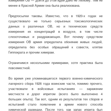
измерения ОВ — дойти до этой идеи дано не любому. Тем не
менее в Красной Армии она была реализована.
Предпосылки таковы. Известно, что в 1920-х годах не
существовало не только серьезных токсикологических
данных о различных ОВ, но и технических средств
измерения их концентраций в воздухе, в том числе
слезоточивых и раздражающих. Вот почему средством
измерения ОВ армия определила обоняние живых людей,
определила без особых обращений к совести, клятве
Гиппократа и прочим химерам.
Ограничимся несколькими примерами, хотя практика была
повсеместной.
Во время уже упоминавшегося первого военно-химического
лагерного сбора 1926 года воинские части, помимо прочего,
участвовали в войсковых испытаниях — заражении
местности и дорог ипритом (всего было выполнено 4
больших опыта). Так вот, одним из результатов тех сборов и
испытаний стало появление в армии нового способа
химической разведки. После того, как запах иприта был