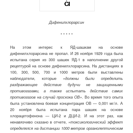
Дифенилхлорарсин
* * * * *
На этом интерес к ЯД-шашкам на основе
дифенилхлорарсина не пропал. И 26 ноября 1929 года была
испытана серия из 300 шашек ЯД-1 в наполнении другой
рецептурой на основе дифенилхлорарсина. На дистанциях в
100, 300, 500, 700 и 1000 метров были выставлены
наблюдатели, которые
«должны были определить
раздражающее действие будучи не защищенными
противогазами, а также испытать действие самих
противогазов на случай проскока ОВ»
. Во время того опыта
была установлена боевая концентрация ОВ — 0,001 мг/л. А
20 ноября была испытана пара шашек на основе
хлорацетофенона — ЦИ-2 и ДЦИ-2. И на этот раз, как
ненавязчиво сказано в отчете,
»токсикологический эффект
определялся на дистанции 1000 метров органолептическим