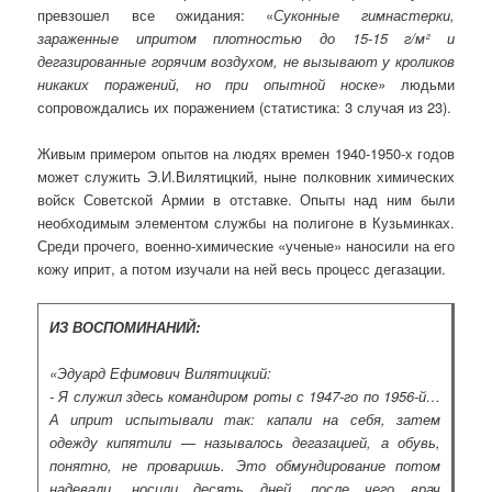
превзошел все ожидания: «
Суконные гимнастерки,
зараженные ипритом плотностью до 15-15 г/м² и
дегазированные горячим воздухом, не вызывают у кроликов
никаких поражений, но при опытной носке»
людьми
сопровождались их поражением (статистика: 3 случая из 23).
Живым примером опытов на людях времен 1940-1950-х годов
может служить Э.И.Вилятицкий, ныне полковник химических
войск Советской Армии в отставке. Опыты над ним были
необходимым элементом службы на полигоне в Кузьминках.
Среди прочего, военно-химические «ученые» наносили на его
кожу иприт, а потом изучали на ней весь процесс дегазации.
ИЗ ВОСПОМИНАНИЙ:
«Эдуард Ефимович Вилятицкий:
- Я служил здесь командиром роты с 1947-го по 1956-й…
А иприт испытывали так: капали на себя, затем
одежду кипятили — называлось дегазацией, а обувь,
понятно, не проваришь. Это обмундирование потом
надевали, носили десять дней, после чего врач