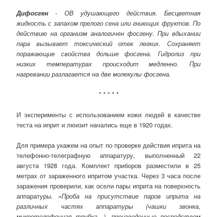
Дифосген
- ОВ удушающего действия. Бесцветная
жидкость с запахом прелого сена или гниющих фруктов. По
действию на организм аналогичен фосгену. При вдыхании
пара вызывает токсический отек легких. Сохраняет
поражающие свойства дольше фосгена. Гидролиз при
низких температурах происходит медленно. При
нагревании разлагается на две молекулы фосгена.
* * * * *
И эксперименты с использованием кожи людей в качестве
теста на иприт и люизит начались еще в 1920 годах.
Для примера укажем на опыт по проверке действия иприта на
телефонно-телеграфную аппаратуру, выполненный 22
августа 1928 года. Комплект приборов разместили в 25
метрах от зараженного ипритом участка. Через 3 часа после
заражения проверили, как осели пары иприта на поверхность
аппаратуры.
»Проба на присутствие паров иприта на
различных частях аппаратуры (чашки звонка,
микротелефонная трубка…), произведенные посредством