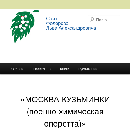
Сайт
Поис
Федорова
Льва Александровича
Главное меню
О сайте
Бюллетени
Книги
Публикации
Перейти к основному содержимому
Перейти к дополнительному содержимому
«МОСКВА-КУЗЬМИНКИ
(военно-химическая
оперетта)»