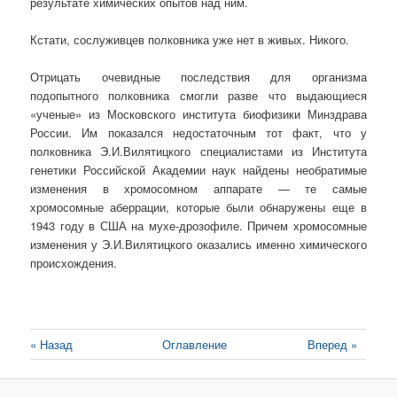
результате химических опытов над ним.
Кстати, сослуживцев полковника уже нет в живых. Никого.
Отрицать очевидные последствия для организма
подопытного полковника смогли разве что выдающиеся
«ученые» из Московского института биофизики Минздрава
России. Им показался недостаточным тот факт, что у
полковника Э.И.Вилятицкого специалистами из Института
генетики Российской Академии наук найдены необратимые
изменения в хромосомном аппарате — те самые
хромосомные аберрации, которые были обнаружены еще в
1943 году в США на мухе-дрозофиле. Причем хромосомные
изменения у Э.И.Вилятицкого оказались именно химического
происхождения.
« Назад
Оглавление
Вперед »