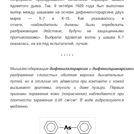
ядовитого дыма. Так, 9 октября 1929 года был выполнен
выбор между шашками на основе дифенилхлорарсина двух
марок — К-7 и К-15. Как указывалось в
отчете,
«наблюдатели должны были определить
раздражающее действие, будучи не защищенными
противогазами»
. Выбрали: ядовитая волна у шашки К-7
оказалась, на взгляд испытателей, лучше.
* * * * *
Мышьяксодержащие
дифенилхлорарсин
и
дифенилцианарсин
в
раздражение слизистых оболочек верхних дыхательных
путей, но в отличие от адамсита при контакте с кожей
вызывают эритемы, опухоли и даже пузыри. Первые
признаки поражения кожи (покраснение) наблюдаются при
плотности заражения 0,05 см/см². В воде гидролизуются
медленно.