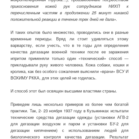
прикосновения кожей рук сотрудников НИХП к
перечисленным частям в продолжении 25 минут никакой
положительной реакции в течение трех дней не дала».
И таких опытов было множество, проводились они в разные
временные периоды. Вряд ли стоит удивляться этому
варварству, если учесть, что в те годы для определения
качества дегазации военной техники после ее заражения
ипритом применяли только один «технический» способ —
прикладывали руку живого человека. Кожа собаки, кошки и
кролика, как без особого сожаления выяснили «врачи» ВСУ И
ВОХИМУ РККА, для этих целей не годилась.
И способ этот был освящен высшими властями страны.
Приведем лишь несколько примеров из более чем богатой
практики. Так, 2- 23 ноября 1937 году в Кузьминках испытали
технические средства дегазации одежды (установки АГВ-2
для дегазации воздухом и паром и установки БУ-2 для
дегазации кипячением) с использованием людей для
биологического контроля качества дегазации. Результат