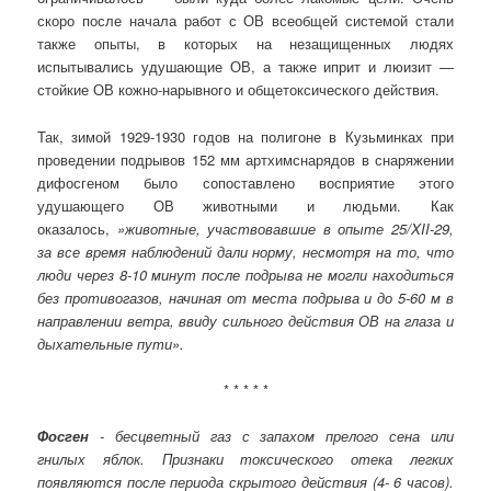
скоро после начала работ с ОВ всеобщей системой стали
также опыты, в которых на незащищенных людях
испытывались удушающие ОВ, а также иприт и люизит —
стойкие ОВ кожно-нарывного и общетоксического действия.
Так, зимой 1929-1930 годов на полигоне в Кузьминках при
проведении подрывов 152 мм артхимснарядов в снаряжении
дифосгеном было сопоставлено восприятие этого
удушающего ОВ животными и людьми. Как
оказалось,
»животные, участвовавшие в опыте 25/XII-29,
за все время наблюдений дали норму, несмотря на то, что
люди через 8-10 минут после подрыва не могли находиться
без противогазов, начиная от места подрыва и до 5-60 м в
направлении ветра, ввиду сильного действия ОВ на глаза и
дыхательные пути».
* * * * *
Фосген
- бесцветный газ с запахом прелого сена или
гнилых яблок. Признаки токсического отека легких
появляются после периода скрытого действия (4- 6 часов).