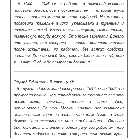
- В 1944 — 1945 гг. я работал в пожарной команде
полигона. Занимались в основном тем, что возле пруда
копали траншеи метра полтора глубиной. На машинах
подвозили тяжелые ящики, укладывали в траншеи и
засыпали землей. Везли также спецовки, гимнастерки,
химическую посуду всякую. Это тоже зарывали. Воняло
это ужасно, все говорили — иприт, остатки иприта
после испытаний, но работали без всяких средств
защиты. Кто со мной был, сгинул давно, кто в 40, кто
в 50 лет. Я один до старости дотянул.
Эдуард Ефимович Вилятицкий:
- Я служил здесь командиром роты с 1947-го по 1956-й и
прекрасно помню, чем приходилось заниматься: все это
время жгли, зарывали, топили и, само собой,
испытывали. Со всей Москвы свозили все химически
опасное. Сам черт не знает, что там было, в этих
бочках. Что закапывали, что в воду кидали… Полигон
был большой, я только в одном углу его работал, что
делалось в других, не знаю. Говорили, если землю чуть