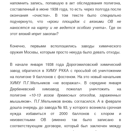
напомнить запись, попавшую в акт обследования полигона,
составленный в июне 1938 года, то есть через полгода после
окончания «очистки». В том тексте было специально
подчеркнуто, что
«кроки площадок с вязкими ОВ не
наносятся на карту и не ведется особого учета»
. Где он
этот вязкий иприт закопан?
Конечно, первыми всполошились заводы химического
оружия Москвы, которым просто некуда было девать отходы.
В начале января 1938 года Дорогомиловский химический
завод обратился в ХИМУ РККА с просьбой об уничтожении
на полигоне 9 баллонов с фосгеном. На это новый начальник
ХИМУ П.Г.Мельников «не возражал». В середине января
Дербеневский химзавод пожелал уничтожить на
полигоне
«10-13 возов древесных отходов, зараженных
мышьяком».
П.Г.Мельников вновь согласился. А в феврале
дошла очередь до завода № 93, у которого возникла срочная
нужда избавиться от 2000 баллонов с хлором и
неизвестными ОВ (именно так было записано в
соответствующем договоре, который был заключен между