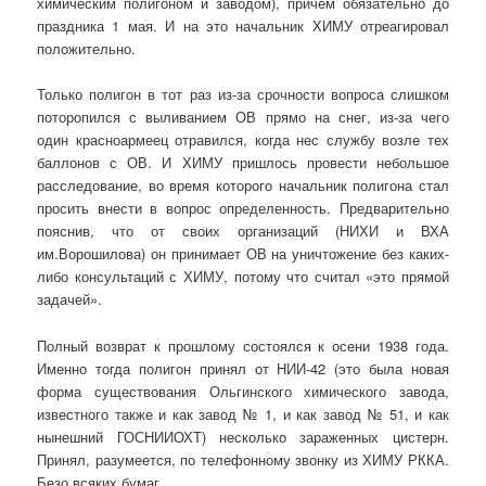
химическим полигоном и заводом), причем обязательно до
праздника 1 мая. И на это начальник ХИМУ отреагировал
положительно.
Только полигон в тот раз из-за срочности вопроса слишком
поторопился с выливанием ОВ прямо на снег, из-за чего
один красноармеец отравился, когда нес службу возле тех
баллонов с ОВ. И ХИМУ пришлось провести небольшое
расследование, во время которого начальник полигона стал
просить внести в вопрос определенность. Предварительно
пояснив, что от своих организаций (НИХИ и ВХА
им.Ворошилова) он принимает ОВ на уничтожение без каких-
либо консультаций с ХИМУ, потому что считал «это прямой
задачей».
Полный возврат к прошлому состоялся к осени 1938 года.
Именно тогда полигон принял от НИИ-42 (это была новая
форма существования Ольгинского химического завода,
известного также и как завод № 1, и как завод № 51, и как
нынешний ГОСНИИОХТ) несколько зараженных цистерн.
Принял, разумеется, по телефонному звонку из ХИМУ РККА.
Безо всяких бумаг.