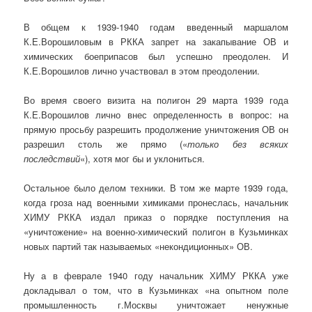
В общем к 1939-1940 годам введенный маршалом
К.Е.Ворошиловым в РККА запрет на закапывание ОВ и
химических боеприпасов был успешно преодолен. И
К.Е.Ворошилов лично участвовал в этом преодолении.
Во время своего визита на полигон 29 марта 1939 года
К.Е.Ворошилов лично внес определенность в вопрос: на
прямую просьбу разрешить продолжение уничтожения ОВ он
разрешил столь же прямо («
только без всяких
последствий
«), хотя мог бы и уклониться.
Остальное было делом техники. В том же марте 1939 года,
когда гроза над военными химиками пронеслась, начальник
ХИМУ РККА издал приказ о порядке поступления на
«уничтожение» на военно-химический полигон в Кузьминках
новых партий так называемых «некондиционных» ОВ.
Ну а в феврале 1940 году начальник ХИМУ РККА уже
докладывал о том, что в Кузьминках «на опытном поле
промышленность г.Москвы уничтожает ненужные