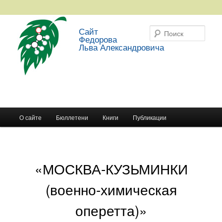
Сайт
Поис
Федорова
Льва Александровича
Главное меню
О сайте
Бюллетени
Книги
Публикации
Перейти к основному содержимому
Перейти к дополнительному содержимому
«МОСКВА-КУЗЬМИНКИ
(военно-химическая
оперетта)»