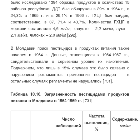
было исследовано 1394 образца продуктов в хозяйствах 15
районов республики. ДДТ был обнаружен в 39% в 1964 г., в
24,3% в 1965 г. и в 29,1% в 1966 г. ГХЦГ был найден,
соответственно, в 37, 71,4 и 43,7%. Количества ГХЦГ в
моркови составляли 4,6
мг/кг
, капусте – 2,2
мг/кг
, луке –
2,1
мг/кг
, яблоках – 2,0
мг/кг
[292].
В Молдавии поиск пестицидов в продуктах питания также
начался в 1964 г. Данные, относящиеся к 1964-1967 гг.,
свидетельствовали о серьезном уровне их накопления.
Подчеркнем, что лишь в 15% случаев это было связано с
нарушением регламентов применения пестицидов – в
остальных случаях регламенты не нарушались [731].
Таблица 10.16. Загрязненность пестицидами продуктов
питания в Молдавии в 1964-1969 гг.
[731]
Частота
Число
Содержание,
выявления,
наблюдений
мг/кг
%