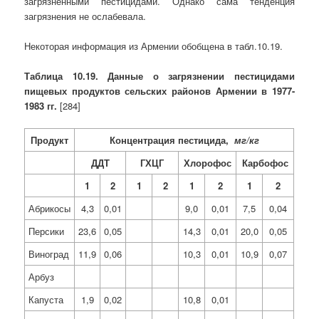
загрязненными пестицидами. Однако сама тенденция
загрязнения не ослабевала.
Некоторая информация из Армении обобщена в табл.10.19.
Таблица 10.19. Данные о загрязнении пестицидами
пищевых продуктов сельских районов Армении в 1977-
1983 гг.
[284]
Продукт
Концентрация пестицида,
мг/кг
ДДТ
ГХЦГ
Хлорофос
Карбофос
1
2
1
2
1
2
1
2
Абрикосы
4,3
0,01
9,0
0,01
7,5
0,04
Персики
23,6
0,05
14,3
0,01
20,0
0,05
Виноград
11,9
0,06
10,3
0,01
10,9
0,07
Арбуз
Капуста
1,9
0,02
10,8
0,01