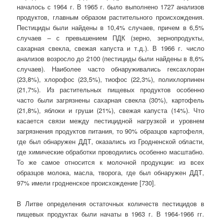
началось с 1964 г. В 1965 г. было выполнено 1727 анализов
продуктов, главным образом растительного происхождения.
Пестициды были найдены в 10,4% случаев, причем в 6,5%
случаев – с превышением ПДК (зерно, зернопродукты,
сахарная свекла, свежая капуста и т.д.). В 1966 г. число
анализов возросло до 2100 (пестициды были найдены в 8,6%
случаев). Наиболее часто обнаруживались гексахлоран
(23,8%), хлорофос (23,5%), тиофос (22,3%), полихлорпинен
(21,7%). Из растительных пищевых продуктов особенно
часто были загрязнены сахарная свекла (30%), картофель
(21,8%), яблоки и груши (21%), свежая капуста (14%). Что
касается связи между пестицидной нагрузкой и уровнем
загрязнения продуктов питания, то 90% образцов картофеля,
где был обнаружен ДДТ, оказались из Гродненской области,
где химические обработки проводились особенно масштабно.
То же самое относится к молочной продукции: из всех
образцов молока, масла, творога, где был обнаружен ДДТ,
97% имели гродненское происхождение [730].
В Литве определения остаточных количеств пестицидов в
пищевых продуктах были начаты в 1963 г. В 1964-1966 гг.