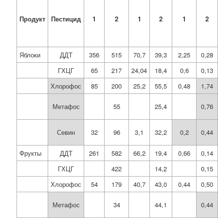
Продукт
Пестицид
1
2
1
2
1
2
Яблоки
ДДТ
356
515
70,7
39,3
2,25
0,28
ГХЦГ
65
217
24,04
18,4
0,6
0,13
Хлорофос
85
200
25,2
55,5
0,48
1,74
Метафос
55
25,4
0,76
Севин
32
96
3,1
32,2
0,2
0,44
Фрукты
ДДТ
261
582
66,2
19,4
0,66
0,14
ГХЦГ
422
14,2
0,15
Хлорофос
54
179
40,7
43,0
0,44
0,50
Метафос
34
44,1
0,44