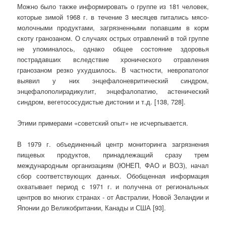
Можно было также информировать о группе из 181 человек,
которые зимой 1968 г. в течение 3 месяцев питались мясо-
молочными продуктами, загрязненными попавшим в корм
скоту гранозаном. О случаях острых отравлений в той группе
не упоминалось, однако общее состояние здоровья
пострадавших вследствие хронического отравления
гранозаном резко ухудшилось. В частности, невропатолог
выявил у них энцефалоневритический синдром,
энцефалополирадикулит, энцефалопатию, астенический
синдром, вегетососудистые дистонии и т.д. [138, 728].
Этими примерами «советский опыт» не исчерпывается.
В 1979 г. объединенный центр мониторинга загрязнения
пищевых продуктов, принадлежащий сразу трем
международным организациям (ЮНЕП, ФАО и ВОЗ), начал
сбор соответствующих данных. Обобщенная информация
охватывает период с 1971 г. и получена от региональных
центров во многих странах - от Австралии, Новой Зеландии и
Японии до Великобритании, Канады и США [93].