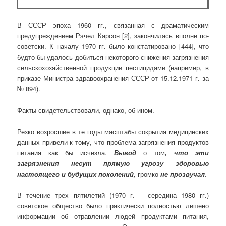
В СССР эпоха 1960 гг., связанная с драматическим
предупреждением Рэчел Карсон [2], закончилась вполне по-
советски. К началу 1970 гг. было констатировано [444], что
будто бы удалось добиться некоторого снижения загрязнения
сельскохозяйственной продукции пестицидами (например, в
приказе Министра здравоохранения СССР от 15.12.1971 г. за
№ 894).
Факты свидетельствовали, однако, об ином.
Резко возросшие в те годы масштабы сокрытия медицинских
данных привели к тому, что проблема загрязнения продуктов
питания как бы исчезла.
Вывод
о том
, что эти
загрязнения несут прямую угрозу здоровью
настоящего и будущих поколений,
громко
не прозвучал
.
В течение трех пятилетий (1970 г. – середина 1980 гг.)
советское общество было практически полностью лишено
информации об отравлении людей продуктами питания,