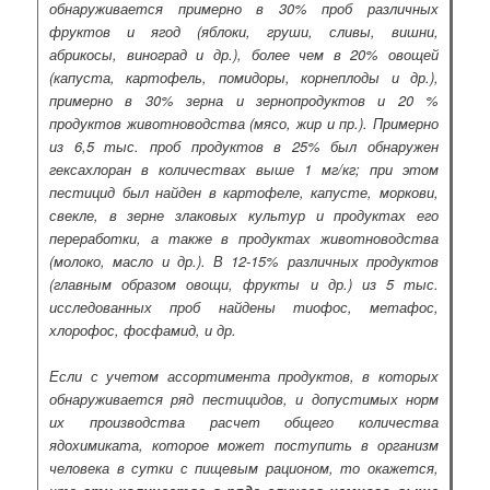
обнаруживается примерно в 30% проб различных
фруктов и ягод (яблоки, груши, сливы, вишни,
абрикосы, виноград и др.), более чем в 20% овощей
(капуста, картофель, помидоры, корнеплоды и др.),
примерно в 30% зерна и зернопродуктов и 20 %
продуктов животноводства (мясо, жир и пр.). Примерно
из 6,5 тыс. проб продуктов в 25% был обнаружен
гексахлоран в количествах выше 1 мг/кг; при этом
пестицид был найден в картофеле, капусте, моркови,
свекле, в зерне злаковых культур и продуктах его
переработки, а также в продуктах животноводства
(молоко, масло и др.). В 12-15% различных продуктов
(главным образом овощи, фрукты и др.) из 5 тыс.
исследованных проб найдены тиофос, метафос,
хлорофос, фосфамид, и др.
Если с учетом ассортимента продуктов, в которых
обнаруживается ряд пестицидов, и допустимых норм
их производства расчет общего количества
ядохимиката, которое может поступить в организм
человека в сутки с пищевым рационом, то окажется,