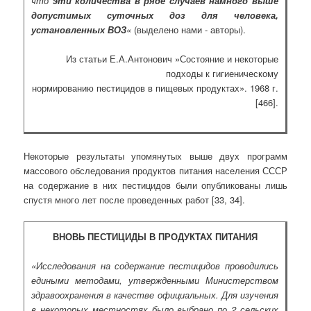
что
эти количества в ряде случаев намного выше
допустимых суточных доз для человека,
установленных ВОЗ
«
(выделено нами - авторы).
Из статьи Е.А.Антонович »Состояние и некоторые
подходы к гигиеническому
нормированию пестицидов в пищевых продуктах». 1968 г.
[466].
Некоторые результаты упомянутых выше двух программ
массового обследования продуктов питания населения СССР
на содержание в них пестицидов были опубликованы лишь
спустя много лет после проведенных работ [33, 34].
ВНОВЬ ПЕСТИЦИДЫ В ПРОДУКТАХ ПИТАНИЯ
«Исследования на содержание пестицидов проводились
едиными методами, утвержденными Министерством
здравоохранения в качестве официальных. Для изучения
в некоторых местностях было выбрано по 2 сельских