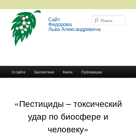
Сайт
Поис
Федорова
Льва Александровича
Главное меню
О сайте
Бюллетени
Книги
Публикации
Перейти к основному содержимому
Перейти к дополнительному содержимому
«Пестициды – токсический
удар по биосфере и
человеку»