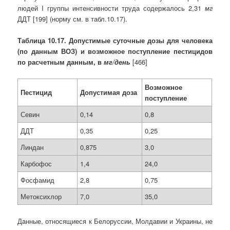
людей I группы интенсивности труда содержалось 2,31
мг
ДДТ [199] (норму см. в табл.10.17).
Таблица 10.17. Допустимые суточные дозы для человека
(по данным ВОЗ) и возможное поступление пестицидов
по расчетным данным, в
мг/день
[466]
Возможное
Пестицид
Допустимая доза
поступление
Севин
0,14
0,8
ДДТ
0,35
0,25
Линдан
0,875
3,0
Карбофос
1,4
24,0
Фосфамид
2,8
0,75
Метоксихлор
7,0
35,0
Данные, относящиеся к Белоруссии, Молдавии и Украины, не