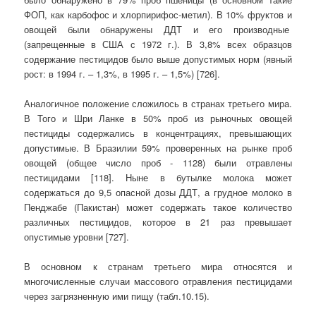
ФОП, как карбофос и хлорпирифос-метил). В 10% фруктов и
овощей были обнаружены ДДТ и его производные
(запрещенные в США с 1972 г.). В 3,8% всех образцов
содержание пестицидов было выше допустимых норм (явный
рост: в 1994 г. – 1,3%, в 1995 г. – 1,5%) [726].
Аналогичное положение сложилось в странах третьего мира.
В Того и Шри Ланке в 50% проб из рыночных овощей
пестициды содержались в концентрациях, превышающих
допустимые. В Бразилии 59% проверенных на рынке проб
овощей (общее число проб - 1128) были отравлены
пестицидами [118]. Ныне в бутылке молока может
содержаться до 9,5 опасной дозы ДДТ, а грудное молоко в
Пенджабе (Пакистан) может содержать такое количество
различных пестицидов, которое в 21 раз превышает
опустимые уровни [727].
В основном к странам третьего мира относятся и
многочисленные случаи массового отравления пестицидами
через загрязненную ими пищу (табл.10.15).