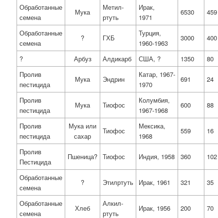
Обработанные
Метил­
Ирак,
Мука
6530
459
семена
ртуть
1971
Обработанные
Турция,
?
ГХБ
3000
400
семена
1960-1963
?
Арбуз
Алдикарб
США, ?
1350
80
Пролив
Катар, 1967-
Мука
Эндрин
691
24
пестицида
1970
Пролив
Колумбия,
Мука
Тиофос
600
88
пестицида
1967-1968
Пролив
Мука или
Мексика,
Тиофос
559
16
пестицида
сахар
1968
Пролив
Пшеница?
Тиофос
Индия, 1958
360
102
Пестицида
Обработанные
?
Этилртуть
Ирак, 1961
321
35
семена
Обработанные
Алкил­
Хлеб
Ирак, 1956
200
70
семена
ртуть