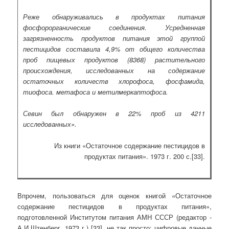
Реже обнаруживались в продуктах питания
фосфорорганические соединения. Усредненная
загрязненность продуктов питания этой группой
пестицидов составила 4,9% от общего количества
проб пищевых продуктов (8368) растительного
происхождения, исследованных на содержание
остаточных количеств хлорофоса, фосфамида,
тиофоса. метафоса и метилмеркаптофоса.
Севин был обнаружен в 22% проб из 4211
исследованных».
Из книги «Остаточное содержание пестицидов в
продуктах питания». 1973 г. 200 с.[33].
Впрочем, пользоваться для оценок книгой «Остаточное
содержание пестицидов в продуктах питания»,
подготовленной Институтом питания АМН СССР (редактор -
А.И.Штенберг, 1973 г.) [33], не так просто: цифровые данные