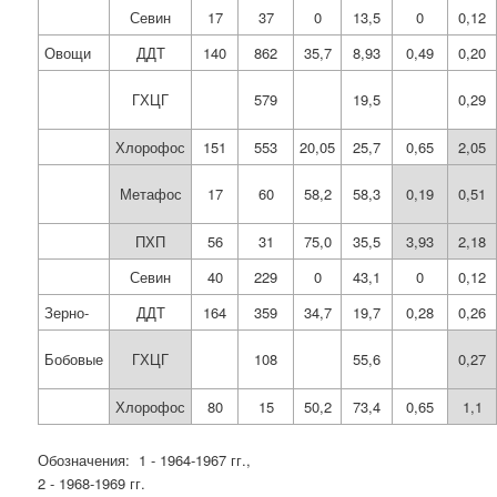
Севин
17
37
0
13,5
0
0,12
Овощи
ДДТ
140
862
35,7
8,93
0,49
0,20
ГХЦГ
579
19,5
0,29
Хлорофос
151
553
20,05
25,7
0,65
2,05
Метафос
17
60
58,2
58,3
0,19
0,51
ПХП
56
31
75,0
35,5
3,93
2,18
Севин
40
229
0
43,1
0
0,12
Зерно-
ДДТ
164
359
34,7
19,7
0,28
0,26
Бобовые
ГХЦГ
108
55,6
0,27
Хлорофос
80
15
50,2
73,4
0,65
1,1
Обозначения: 1 - 1964-1967 гг.,
2 - 1968-1969 гг.