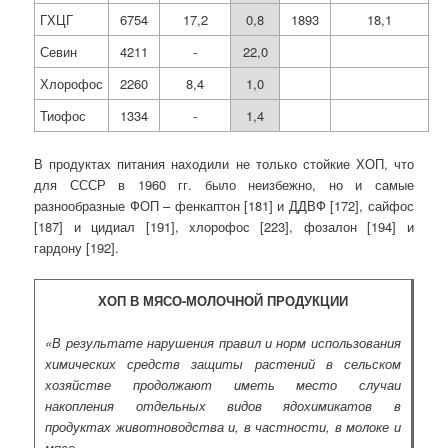
ГХЦГ
6754
17,2
0,8
1893
18,1
Севин
4211
-
22,0
Хлорофос
2260
8,4
1,0
Тиофос
1334
-
1,4
В продуктах питания находили не только стойкие ХОП, что
для СССР в 1960 гг. было неизбежно, но и самые
разнообразные ФОП – фенкаптон [181] и ДДВФ [172], сайфос
[187] и цидиал [191], хлорофос [223], фозалон [194] и
гардону [192].
ХОП В МЯСО-МОЛОЧНОЙ ПРОДУКЦИИ
«В результате нарушения правил и норм использования
химических средств защиты растений в сельском
хозяйстве продолжают иметь место случаи
накопления отдельных видов ядохимикатов в
продуктах животноводства и, в частности, в молоке и
мясе.