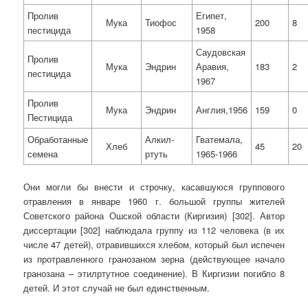
Пролив
Египет,
Мука
Тиофос
200
8
пестицида
1958
Саудовская
Пролив
Мука
Эндрин
Аравия,
183
2
пестицида
1967
Пролив
Мука
Эндрин
Англия,1956
159
0
Пестицида
Обработанные
Алкил­
Гватемала,
Хлеб
45
20
семена
ртуть
1965-1966
Они могли бы внести и строчку, касавшуюся группового
отравления в январе 1960 г. большой группы жителей
Советского района Ошской области (Киргизия) [302]. Автор
диссертации [302] наблюдала группу из 112 человека (в их
числе 47 детей), отравившихся хлебом, который был испечен
из протравленного гранозаном зерна (действующее начало
гранозана – этилртутное соединение). В Киргизии погибло 8
детей. И этот случай не был единственным.