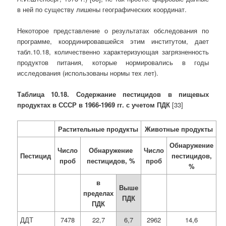
в ней по существу лишены географических координат.
Некоторое представление о результатах обследования по
программе, координировавшейся этим институтом, дает
табл.10.18, количественно характеризующая загрязненность
продуктов питания, которые нормировались в годы
исследования (использованы нормы тех лет).
Таблица 10.18. Содержание пестицидов в пищевых
продуктах в СССР в 1966-1969 гг. с учетом ПДК
[33]
Растительные продукты
Животные продукты
Обнаружение
Число
Обнаружение
Число
Пестицид
пестицидов,
проб
пестицидов, %
проб
%
в
Выше
пределах
ПДК
ПДК
ДДТ
7478
22,7
6,7
2962
14,6