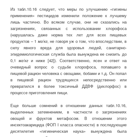
Из табл.10.16 следует, что меры по улучшению «гигиены
применения» пестицидов изменили положение к лучшему
лишь частично. Во всяком случае, они не сказались на
загрязнениях, связанных с использовании хлорофоса
(нарушалась даже норма тех лет для всех пищевых
продуктов – 1
мг/кг
, не говоря уж о том, что впоследствии, в
силу явного вреда для здоровья людей, санитарно-
эпидемиологическая служба была вынуждена ее снизить до
0,1
мг/кг
и ниже [42]). Соответственно, ясен и ответ на
очевидный вопрос о судьбе хлорофоса, попавшего в
пищевой рацион человека с овощами, бобами и т.д. Он попал
в пищевой рацион трудящихся непосредственно или
превратился в более токсичный ДДВФ (дихлорфос) в
процессе приготовления пищи.
Еще больше сомнений в отношении данных табл.10.16,
выделенных затемнением, в частности о загрязнениях
овощей и фруктов метафосом. В отношении этого
инсектоакарицида (ФОП I класса опасности) в последующие
десятилетия «гигиеническая наука» вынуждена была