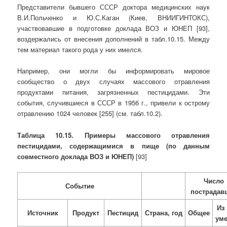
Представители бывшего СССР доктора медицинских наук
В.И.Польченко и Ю.С.Каган (Киев, ВНИИГИНТОКС),
участвовавшие в подготовке доклада ВОЗ и ЮНЕП [93],
воздержались от внесения дополнений в табл.10.15. Между
тем материал такого рода у них имелся.
Например, они могли бы информировать мировое
сообщество о двух случаях массового отравления
продуктами питания, загрязненных пестицидами. Эти
события, случившиеся в СССР в 1956 г., привели к острому
отравлению 1024 человек [255] (см. табл.10.2).
Таблица 10.15. Примеры массового отравления
пестицидами, содержащимися в пище (по данным
совместного доклада ВОЗ и ЮНЕП)
[93]
Число
Событие
пострадав
Из
Источник
Продукт
Пестицид
Страна, год
Общее
ум