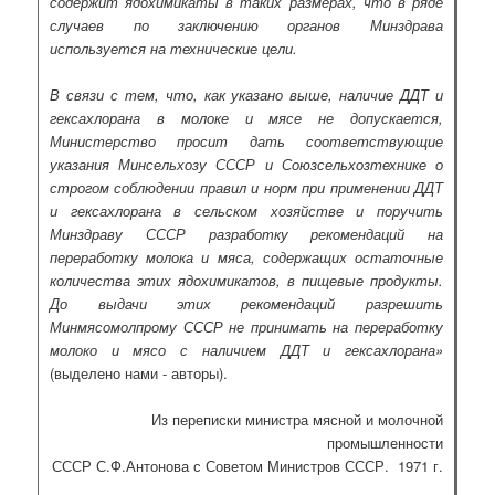
содержит ядохимикаты в таких размерах, что в ряде
случаев по заключению органов Минздрава
используется на технические цели.
В связи с тем, что, как указано выше, наличие ДДТ и
гексахлорана в молоке и мясе не допускается,
Министерство просит дать соответствующие
указания Минсельхозу СССР и Союзсельхозтехнике о
строгом соблюдении правил и норм при применении ДДТ
и гексахлорана в сельском хозяйстве и поручить
Минздраву СССР разработку рекомендаций на
переработку молока и мяса, содержащих остаточные
количества этих ядохимикатов, в пищевые продукты.
До выдачи этих рекомендаций разрешить
Минмясомолпрому СССР не принимать на переработку
молоко и мясо с наличием ДДТ и гексахлорана»
(выделено нами - авторы).
Из переписки министра мясной и молочной
промышленности
СССР С.Ф.Антонова с Советом Министров СССР. 1971 г.