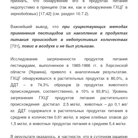
признать, что обнаружение его в продуктах питания
недопустимо в принципе (так же, как и обнаружение ГХЦГ в
зернобобовых) [17,42] (см. раздел 10.7.2).
Важнейший вывод, что
при существующих методах
применения пестицидов их накопление в продуктах
питания происходит в недопустимых количествах
[731]
, повис в воздухе и не был услышан.
Исследование загрязненности продуктов питания
пестицидами, выполненное в 1965-1966 гг. в Херсонской
области (Украина), привело к аналогичным результатам.
ГХЦГ обнаруживался в растительных продуктах в 80,0%, а
ДДТ – в 74,3% образцов (в продуктах животного
происхождения, соответственно, в 10% и 93,8%). Уровень
загрязнения ГХЦГ продуктов питания растительного
происхождения достигал 2,5
мг/кг
, животных – до 0,1
мг/
кг
. ДДТ содержался в растительных продуктах питания в
среднем в количестве 0,61
мг/кг
, в зерне хлебных злаков до
1,5
мг/кг
, в животных продуктах питания в среднем 5,4
мг/кг
.
В результате оказалось, в частности, что в суточном рационе