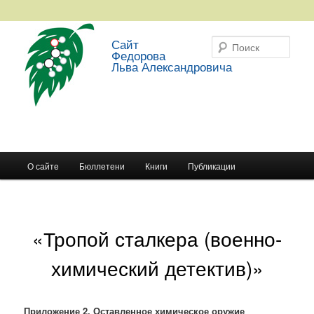
Сайт
Поис
Федорова
Льва Александровича
Главное меню
О сайте
Бюллетени
Книги
Публикации
Перейти к основному содержимому
Перейти к дополнительному содержимому
«Тропой сталкера (военно-
химический детектив)»
Приложение 2. Оставленное химическое оружие