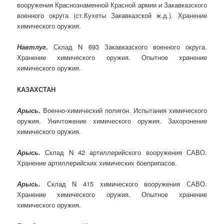
вооружения Краснознаменной Красной армии и Закавказского
военного округа (ст.Кухеты Закавказской ж.д.). Хранение
химического оружия.
Навтлуг
.
Склад N 693 Закавказского военного округа.
Хранение химического оружия. Опытное хранение
химического оружия.
КАЗАХСТАН
Арысь
.
Военно-химический полигон. Испытания химического
оружия. Уничтожение химического оружия. Захоронение
химического оружия.
Арысь
.
Склад N 42 артиллерийского вооружения САВО.
Хранение артиллерийских химических боеприпасов.
Арысь
.
Склад N 415 химического вооружения САВО.
Хранение химического оружия. Опытное хранение
химического оружия.