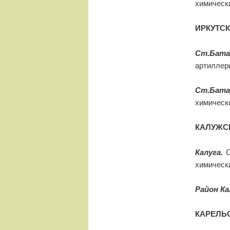
химическ
ИРКУТС
Ст.Бата
артиллер
Ст.Бата
химическ
КАЛУЖС
Калуга.
С
химическ
Район Ка
КАРЕЛЬ