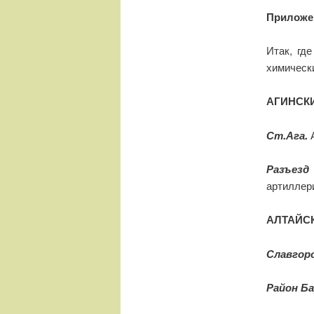
Приложен
Итак, гд
химическ
АГИНСК
Ст.Ага.
Разъезд
артиллер
АЛТАЙС
Славгор
Район Ба