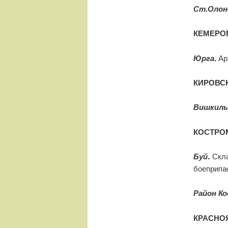
Ст.Олон
КЕМЕРО
Юрга
.
Ар
КИРОВС
Вишкиль
КОСТРО
Буй
.
Скла
боеприпа
Район К
КРАСНО