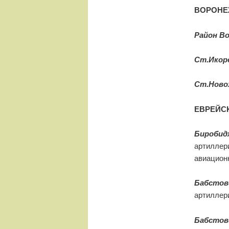
ВОРОНЕ
Район Во
Ст.Икор
Ст.Ново
ЕВРЕЙС
Биробид
артиллер
авиацион
Бабстов
артиллер
Бабстов