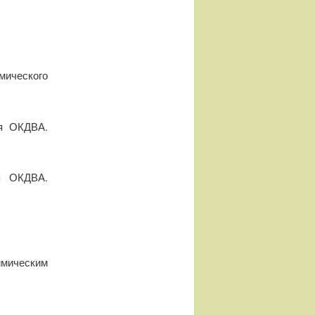
мического
ия ОКДВА.
я ОКДВА.
имическим