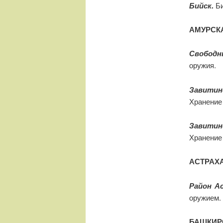
Бийск.
Би
АМУРСК
Свободн
оружия.
Завитин
Хранение
Завитин
Хранение
АСТРАХ
Район А
оружием.
БАШКИР