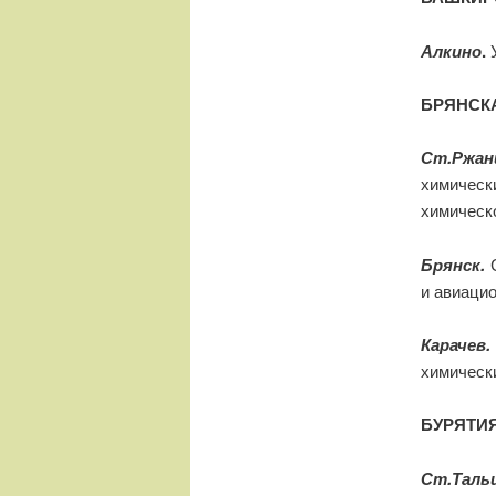
Алкино
.
У
БРЯНСК
Ст.Ржан
химичес
химическ
Брянск.
и авиаци
Карачев.
химическ
БУРЯТИ
Ст.Таль