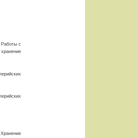
 Работы с
хранение
лерийских
лерийских
Хранение