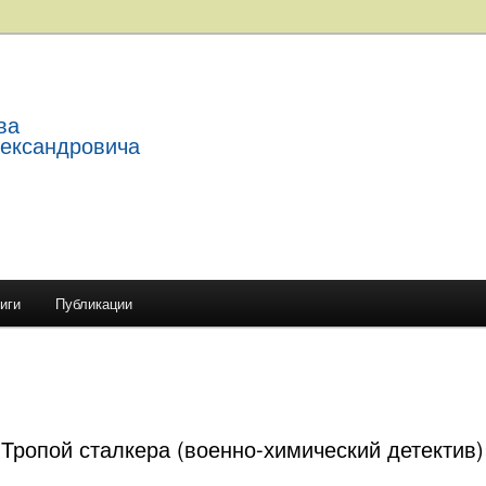
ва
лександровича
иги
Публикации
держимому
ому содержимому
«Тропой сталкера (военно-химический детектив)