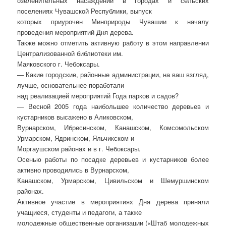
озеленительных насаждений в городах и сельских
поселениях Чувашской Республики, выпуск
которых приурочен Минприроды Чувашии к началу
проведения мероприятий Дня дерева.
Также можно отметить активную работу в этом направлении
Централизованной библиотеки им.
Маяковского г. Чебоксары.
— Какие городские, районные администрации, на ваш взгляд,
лучше, основательнее поработали
над реализацией мероприятий Года парков и садов?
— Весной 2005 года наибольшее количество деревьев и
кустарников высажено в Аликовском,
Вурнарском, Ибресинском, Канашском, Комсомольском
Урмарском, Ядринском, Яльчикском и
Моргаушском районах и в г. Чебоксары.
Осенью работы по посадке деревьев и кустарников более
активно проводились в Вурнарском,
Канашском, Урмарском, Цивильском и Шемуршинском
районах.
Активное участие в мероприятиях Дня дерева приняли
учащиеся, студенты и педагоги, а также
молодежные общественные организации («Штаб молодежных