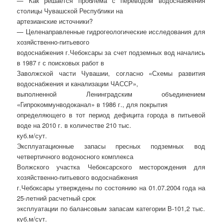
— Как решается проблема с переводом водоснабжения
столицы Чувашской Республики на
артезианские источники?
— Целенаправленные гидрогеологические исследования для
хозяйственно-питьевого
водоснабжения г.Чебоксары за счет подземных вод начались
в 1987 г с поисковых работ в
Заволжской части Чувашии, согласно «Схемы развития
водоснабжения и канализации ЧАССР»,
выполненной Ленинградским объединением
«Гипрокоммунводоканал» в 1986 г., для покрытия
определяющего в тот период дефицита города в питьевой
воде на 2010 г. в количестве 210 тыс.
куб.м/сут.
Эксплуатационные запасы пресных подземных вод
четвертичного водоносного комплекса
Волжского участка Чебоксарского месторождения для
хозяйственно-питьевого водоснабжения
г.Чебоксары утверждены по состоянию на 01.07.2004 года на
25-летний расчетный срок
эксплуатации по балансовым запасам категории В-101,2 тыс.
куб.м/сут.