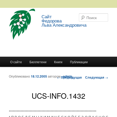
Сайт
Поис
Федорова
Льва Александровича
Главное меню
О сайте
Бюллетени
Книги
Публикации
Перейти к основному содержимому
Перейти к дополнительному содержимому
Опубликовано
18.12.2005
автором
_admin_
Навигация по записям
←
Предыдущая
Следующая
→
UCS-INFO.1432
*******************************************************************