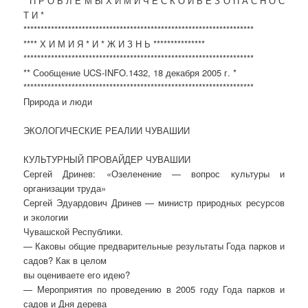
* П Р О Б Л Е М Ы Х И М И Ч Е С К О Й Б Е З О П А С Н О С
Т И *
*******************************************************************
**** Х И М И Я * И * Ж И З Н Ь ***************
*******************************************************************
** Сообщение UCS-INFO.1432, 18 декабря 2005 г. *
*******************************************************************
Природа и люди
ЭКОЛОГИЧЕСКИЕ РЕАЛИИ ЧУВАШИИ
КУЛЬТУРНЫЙ ПРОВАЙДЕР ЧУВАШИИ
Сергей Дринев: «Озеленение — вопрос культуры и
организации труда»
Сергей Эдуардович Дринев — министр природных ресурсов
и экологии
Чувашской Республики.
— Каковы общие предварительные результаты Года парков и
садов? Как в целом
вы оцениваете его идею?
— Мероприятия по проведению в 2005 году Года парков и
садов и Дня дерева