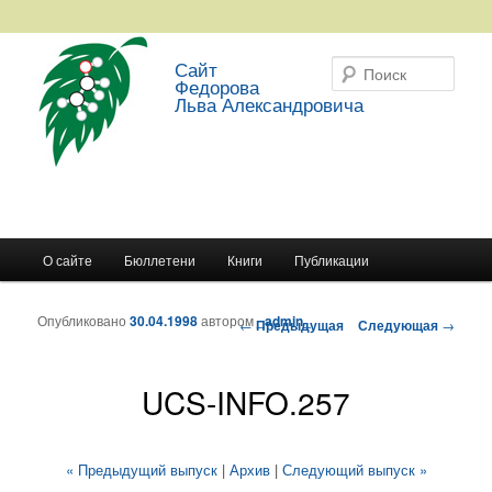
Сайт
Поис
Федорова
Льва Александровича
Главное меню
О сайте
Бюллетени
Книги
Публикации
Перейти к основному содержимому
Перейти к дополнительному содержимому
Опубликовано
30.04.1998
автором
_admin_
Навигация по записям
←
Предыдущая
Следующая
→
UCS-INFO.257
« Предыдущий выпуск
|
Архив
|
Следующий выпуск »