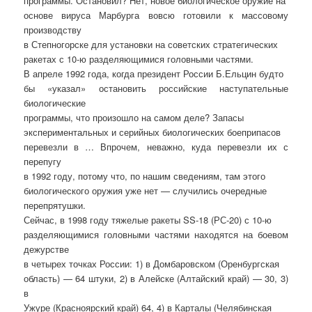
программы. Остановил? Нет, новое биологическое оружие на
основе вируса Марбурга вовсю готовили к массовому
производству
в Степногорске для установки на советских стратегических
ракетах с 10-ю разделяющимися головными частями.
В апреле 1992 года, когда президент России Б.Ельцин будто
бы «указал» остановить российские наступательные
биологические
программы, что произошло на самом деле? Запасы
экспериментальных и серийных биологических боеприпасов
перевезли в … Впрочем, неважно, куда перевезли их с
перепугу
в 1992 году, потому что, по нашим сведениям, там этого
биологического оружия уже нет — случились очередные
перепрятушки.
Сейчас, в 1998 году тяжелые ракеты SS-18 (РС-20) с 10-ю
разделяющимися головными частями находятся на боевом
дежурстве
в четырех точках России: 1) в Домбаровском (Оренбургская
область) — 64 штуки, 2) в Алейске (Алтайский край) — 30, 3)
в
Ужуре (Красноярский край) 64, 4) в Карталы (Челябинская