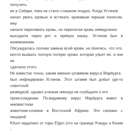
получить
ее в Сибири, пока не стало слишком поздно. Когда Устинов
начал рвать кровью и истекать кровавым черным поносом,
ему
начали переливать кровь, но перелитая кровь немедленно
выходила через рот и прямую кишку. Устинов был в
изнеможении.
Обсуждалась полная замена всей крови, но боялись, что это
могло вызвать полную потерю крови, которая убьет ее, и они
не
сделали этого.
Не известно точно, каким именно штаммом вируса Марбурга
был инфицирован Устинов. Этот штамм был добыт где-то
советской
разведкой, однако ученым никогда не сообщали о его
происхождении. По-видимому вирус Марбурга живет в
неизвестном
животном-хозяине в Восточной Африке. Это связано с
пещерой
Kitum недалеко от горы Elgon (это на границе Уганды и Кении
-