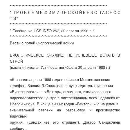
*******************************************************************
* П Р О Б Л Е М Ы Х И М И Ч Е С К О Й Б Е З О П А С Н О С
Т И *
*******************************************************************
* Сообщение UCS-INFO.257, 30 апреля 1998 г. *
*******************************************************************
Вести с полей биологической войны
БИОЛОГИЧЕСКОЕ ОРУЖИЕ, НЕ УСПЕВШЕЕ ВСТАТЬ В
СТРОЙ
(памяти Николая Устинова, погибшего 30 апреля 1988 г.)
«В начале апреля 1988 года в офисе в Москве зазвонил
телефон. Звонил Л.Сандахчиев, руководитель отделения
«Биопрепарата» — «Вектор», огромного, изолированного
вирусологического центра в лиственничном лесу недалеко от
Новосибирска. В конце 1980-х годов «Вектор» был нацелен в
значительной степени на разработку и производство
вирусных
оружия. (Сандахчиев это отрицает). Доктор Сандахчиев
сообщил,