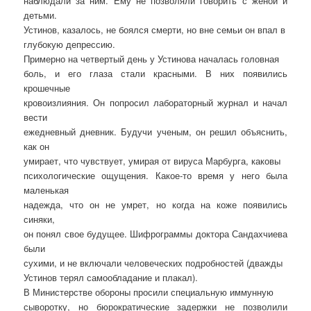
наблюдали за ним. Ему не позволяли говорить с женой и
детьми.
Устинов, казалось, не боялся смерти, но вне семьи он впал в
глубокую депрессию.
Примерно на четвертый день у Устинова началась головная
боль, и его глаза стали красными. В них появились
крошечные
кровоизлияния. Он попросил лабораторный журнал и начал
вести
ежедневный дневник. Будучи ученым, он решил объяснить,
как он
умирает, что чувствует, умирая от вируса Марбурга, каковы
психологические ощущения. Какое-то время у него была
маленькая
надежда, что он не умрет, но когда на коже появились
синяки,
он понял свое будущее. Шифрограммы доктора Сандахчиева
были
сухими, и не включали человеческих подробностей (дважды
Устинов терял самообладание и плакал).
В Министерстве обороны просили специальную иммунную
сыворотку, но бюрократические задержки не позволили