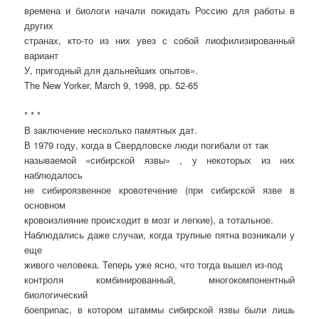
времена и биологи начали покидать Россию для работы в
других
странах, кто-то из них увез с собой лиофилизированный
вариант
У, пригодный для дальнейших опытов».
The New Yorker, March 9, 1998, pp. 52-65
* * *
В заключение несколько памятных дат.
В 1979 году, когда в Свердловске люди погибали от так
называемой «сибирской язвы» , у некоторых из них
наблюдалось
не сибироязвенное кровотечение (при сибирской язве в
основном
кровоизлияние происходит в мозг и легкие), а тотальное.
Наблюдались даже случаи, когда трупные пятна возникали у
еще
живого человека. Теперь уже ясно, что тогда вышел из-под
контроля комбинированный, многокомпонентный
биологический
боеприпас, в котором штаммы сибирской язвы были лишь