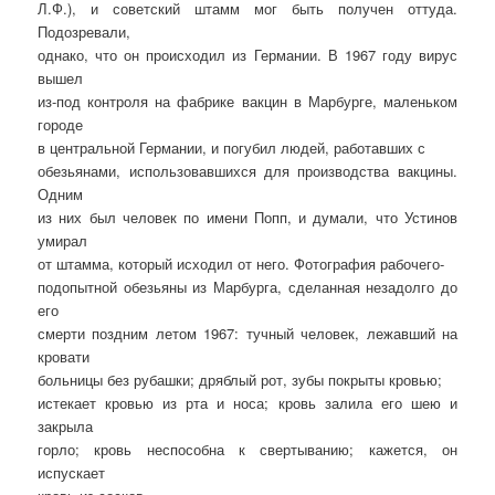
Л.Ф.), и советский штамм мог быть получен оттуда.
Подозревали,
однако, что он происходил из Германии. В 1967 году вирус
вышел
из-под контроля на фабрике вакцин в Марбурге, маленьком
городе
в центральной Германии, и погубил людей, работавших с
обезьянами, использовавшихся для производства вакцины.
Одним
из них был человек по имени Попп, и думали, что Устинов
умирал
от штамма, который исходил от него. Фотография рабочего-
подопытной обезьяны из Марбурга, сделанная незадолго до
его
смерти поздним летом 1967: тучный человек, лежавший на
кровати
больницы без рубашки; дряблый рот, зубы покрыты кровью;
истекает кровью из рта и носа; кровь залила его шею и
закрыла
горло; кровь неспособна к свертыванию; кажется, он
испускает