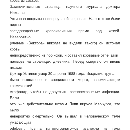
кровь из сосков.
Заключительные страницы научного журнала доктора
Николая
Устинова покрыты несвернувшейся кровью. На его коже были
видны
звездоподобные кровоизлияния прямо под кожей.
Невероятно
(ученые «Вектора» никогда не видели такого) он источал
кровь
непосредственно из пор кожи, и оставил кровавые отпечатки
пальцев на страницах дневника. Перед смертью он вновь
плакал.
Доктор Устинов умер 30 апреля 1988 года. Вскрытие трупа
было выполнено в специальном морге, напоминающем
космический
скафандр, чтобы не допустить распространение инфекции.
Если
это был действительно штамм Попп вируса Марбурга, это
было
невероятно смертельно. Он вызвал в человеческом теле
ужасающий
эффект. Группа патологоанатомов извлекла из тела