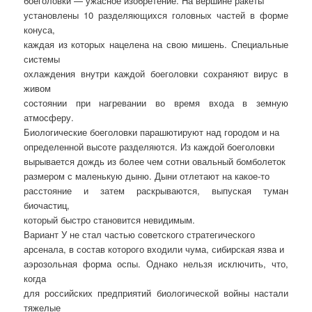
боеголовки — ужасное изобретение. На вершине ракеты
установлены 10 разделяющихся головных частей в форме
конуса,
каждая из которых нацелена на свою мишень. Специальные
системы
охлаждения внутри каждой боеголовки сохраняют вирус в
живом
состоянии при нагревании во время входа в земную
атмосферу.
Биологические боеголовки парашютируют над городом и на
определенной высоте разделяются. Из каждой боеголовки
вырывается дождь из более чем сотни овальный бомболеток
размером с маленькую дыню. Дыни отлетают на какое-то
расстояние и затем раскрываются, выпуская туман
биочастиц,
который быстро становится невидимым.
Вариант У не стал частью советского стратегического
арсенала, в состав которого входили чума, сибирская язва и
аэрозольная форма оспы. Однако нельзя исключить, что,
когда
для российских предприятий биологической войны настали
тяжелые