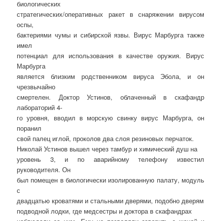
биологических
стратегических/оперативных ракет в снаряжении вирусом
оспы,
бактериями чумы и сибирской язвы. Вирус Марбурга также
имел
потенциал для использования в качестве оружия. Вирус
Марбурга
является близким родственником вируса Эбола, и он
чрезвычайно
смертелен. Доктор Устинов, облаченный в скафандр
лабораторий 4-
го уровня, вводил в морскую свинку вирус Марбурга, он
поранил
свой палец иглой, проколов два слоя резиновых перчаток.
Николай Устинов вышел через тамбур и химический душ на
уровень 3, и по аварийному телефону известил
руководителя. Он
был помещен в биологически изолированную палату, модуль
с
двадцатью кроватями и стальными дверями, подобно дверям
подводной лодки, где медсестры и доктора в скафандрах