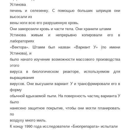
Устинова
печень и селезенку. С помощью больших шприцов они
высосали из
вены ноги всю его разрушенную кровь.
Они заморозили кровь и части тела. Они хранили штамм
Устинова живым и непрерывно копировали его в
лабораториях
«Вектора». Штамм был назван «Вариант У» (по имени
Устинова), и
было начато изучение возможности массового производства
этого
вируса в биологическом реакторе, используемом для
выращивания
вирусов. Они высушили вариант У и трансфрмировали его в
форму
обычной вдыхаемой пыли. На поверхность частиц варианта У
было
нанесено защитное покрытие, чтобы они могли планировать
по
воздуху много миль.
К концу 1990 года исследователи «Биопрепарата» испытали