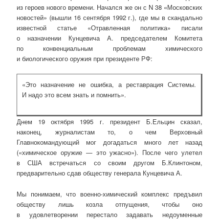
из героев нового времени. Начался же он с N 38 «Московских
новостей» (вышли 16 сентября 1992 г.), где мы в скандально
известной статье «Отравленная политика» писали
о назначении Кунцевича А. председателем Комитета
по конвенциальным проблемам химического
и биологического оружия при президенте РФ:
«Это назначение не ошибка, а реставрация Системы.
И надо это всем знать и помнить».
Днем 19 октября 1995 г. президент Б.Ельцин сказал,
наконец, журналистам то, о чем Верховный
Главнокомандующий мог догадаться много лет назад
(«химическое оружие — это ужасно»). После чего улетел
в США встречаться со своим другом Б.Клинтоном,
предварительно сдав обществу генерала Кунцевича А.
Мы понимаем, что военно-химический комплекс предъвил
обществу лишь козла отпущения, чтобы оно
в удовлетворении перестало задавать недоуменные