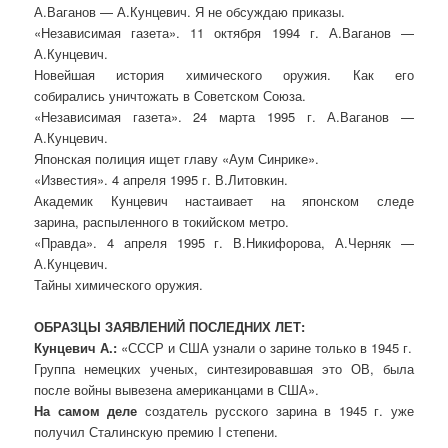
А.Ваганов — А.Кунцевич. Я не обсуждаю приказы.
«Независимая газета». 11 октября 1994 г. А.Ваганов —
А.Кунцевич.
Новейшая история химического оружия. Как его
собирались уничтожать в Советском Союза.
«Независимая газета». 24 марта 1995 г. А.Ваганов —
А.Кунцевич.
Японская полиция ищет главу «Аум Синрике».
«Известия». 4 апреля 1995 г. В.Литовкин.
Академик Кунцевич настаивает на японском следе
зарина, распыленного в токийском метро.
«Правда». 4 апреля 1995 г. В.Никифорова, А.Черняк —
А.Кунцевич.
Тайны химического оружия.
ОБРАЗЦЫ ЗАЯВЛЕНИЙ ПОСЛЕДНИХ ЛЕТ:
Кунцевич А.:
«СССР и США узнали о зарине только в 1945 г.
Группа немецких ученых, синтезировавшая это ОВ, была
после войны вывезена американцами в США».
На самом деле
создатель русского зарина в 1945 г. уже
получил Сталинскую премию I степени.