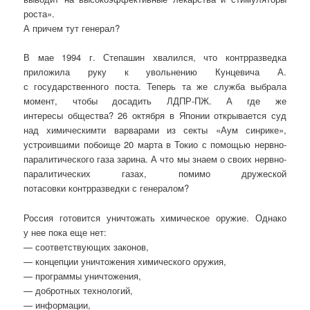
роста».
А причем тут генерал?
В мае 1994 г. Степашин хвалился, что контрразведка
приложила руку к увольнению Кунцевича А.
с государственного поста. Теперь та же служба выбрала
момент, чтобы досадить ЛДПР-ПЖ. А где же
интересы общества? 26 октября в Японии открывается суд
над химическимти варварами из секты «Аум синрике»,
устроившими побоище 20 марта в Токио с помощью нервно-
паралитического газа зарина. А что мы знаем о своих нервно-
паралитических газах, помимо дружеской
потасовки контрразведки с генералом?
Россия готовится уничтожать химическое оружие. Однако
у нее пока еще нет:
— соответствующих законов,
— концепции уничтожения химического оружия,
— программы уничтожения,
— добротных технологий,
— информации,