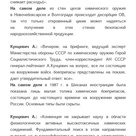
снижает расходы)».
На самом деле
из стен цехов химического оружия
в Новочебоксарске и Волгограде происходит десорбция ОВ,
так что только откровенный циник может надеяться
на получение в этих стенах безопасной
народнохозяйственной продукции.
Кунцевич А.:
«Вечером, на брифинге, ведущий эксперт
Министерства обороны СССР по химическому оружию Герой
Социалистического Труда, член-корреспондент АН СССР
генерал-лейтенант А.Кунцевич на вопрос, все ли состоящие
на вооружении войск боеприпасы представлены на показе,
дает утвердительный ответ: все».
На самом деле
в 1987 г. в Шиханах иностранцам была
показана лишь малая толика химических боеприпасов,
состоящих до настоящего времени на вооружении армии
России. Основные типы были скрыты.
Кунцевич А.:
«Конвенция не закрывает науку в области
физиологически активных высокотоксичных химических
соединений. Фундаментальный поиск в этом направлении
выводит на высокоэффективные лекарства и стимуляторы