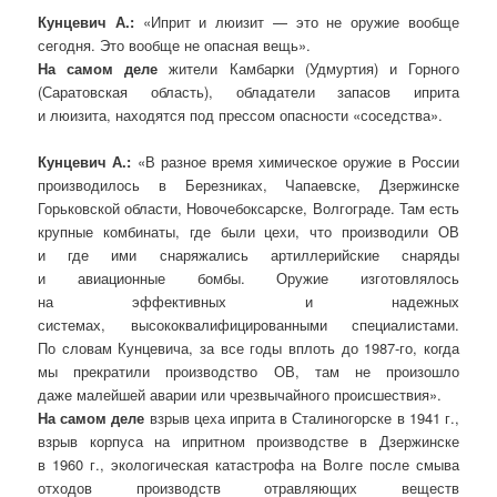
Кунцевич А.:
«Иприт и люизит — это не оружие вообще
сегодня. Это вообще не опасная вещь».
На самом деле
жители Камбарки (Удмуртия) и Горного
(Саратовская область), обладатели запасов иприта
и люизита, находятся под прессом опасности «соседства».
Кунцевич А.:
«В разное время химическое оружие в России
производилось в Березниках, Чапаевске, Дзержинске
Горьковской области, Новочебоксарске, Волгограде. Там есть
крупные комбинаты, где были цехи, что производили ОВ
и где ими снаряжались артиллерийские снаряды
и авиационные бомбы. Оружие изготовлялось
на эффективных и надежных
системах, высококвалифицированными специалистами.
По словам Кунцевича, за все годы вплоть до 1987-го, когда
мы прекратили производство ОВ, там не произошло
даже малейшей аварии или чрезвычайного происшествия».
На самом деле
взрыв цеха иприта в Сталиногорске в 1941 г.,
взрыв корпуса на ипритном производстве в Дзержинске
в 1960 г., экологическая катастрофа на Волге после смыва
отходов производств отравляющих веществ