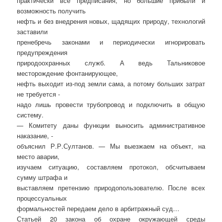
практически все предписания, но большие прибыли и
возможность получить
нефть и без внедрения новых, щадящих природу, технологий
заставили
пренебречь законами и периодически игнорировать
предупреждения
природоохранных служб. А ведь Тальниковое
месторождение фонтанирующее,
нефть выходит из-под земли сама, а потому больших затрат
не требуется -
надо лишь провести трубопровод и подключить в общую
систему.
— Комитету даны функции выносить административное
наказание, -
объяснил Р.Р.Султанов. — Мы выезжаем на объект, на
место аварии,
изучаем ситуацию, составляем протокол, обсчитываем
сумму штрафа и
выставляем претензию природопользователю. После всех
процессуальных
формальностей передаем дело в арбитражный суд…
Статьей 20 закона об охране окружающей среды