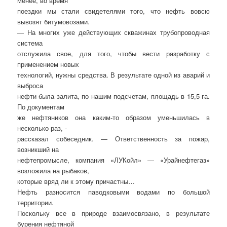
менее, во время
поездки мы стали свидетелями того, что нефть вовсю
вывозят битумовозами.
— На многих уже действующих скважинах трубопроводная
система
отслужила свое, для того, чтобы вести разработку с
применением новых
технологий, нужны средства. В результате одной из аварий и
выброса
нефти была залита, по нашим подсчетам, площадь в 15,5 га.
По документам
же нефтяников она каким-то образом уменьшилась в
несколько раз, -
рассказал собеседник. — Ответственность за пожар,
возникший на
нефтепромысле, компания «ЛУКойл» — «Урайнефтегаз»
возложила на рыбаков,
которые вряд ли к этому причастны…
Нефть разносится паводковыми водами по большой
территории.
Поскольку все в природе взаимосвязано, в результате
бурения нефтяной