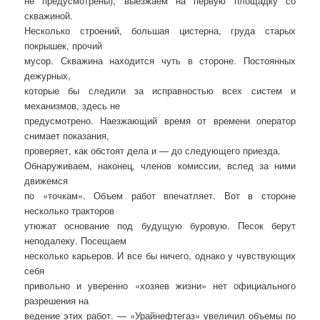
не предусмотрены), выезжаем на первую площадку со
скважиной.
Несколько строений, большая цистерна, груда старых
покрышек, прочий
мусор. Скважина находится чуть в стороне. Постоянных
дежурных,
которые бы следили за исправностью всех систем и
механизмов, здесь не
предусмотрено. Наезжающий время от времени оператор
снимает показания,
проверяет, как обстоят дела и — до следующего приезда.
Обнаруживаем, наконец, членов комиссии, вслед за ними
движемся
по «точкам». Объем работ впечатляет. Вот в стороне
несколько тракторов
утюжат основание под будущую буровую. Песок берут
неподалеку. Посещаем
несколько карьеров. И все бы ничего, однако у чувствующих
себя
привольно и уверенно «хозяев жизни» нет официального
разрешения на
ведение этих работ. — «Урайнефтегаз» увеличил объемы по