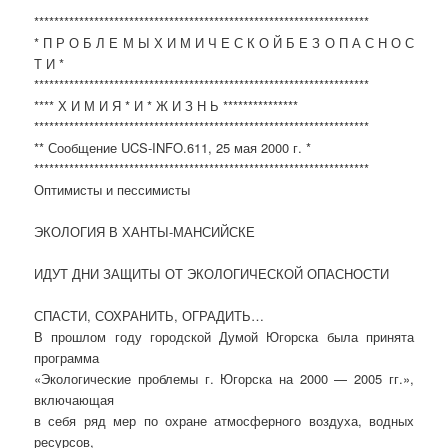
*******************************************************************
* П Р О Б Л Е М Ы Х И М И Ч Е С К О Й Б Е З О П А С Н О С
Т И *
*******************************************************************
**** Х И М И Я * И * Ж И З Н Ь ***************
*******************************************************************
** Сообщение UCS-INFO.611, 25 мая 2000 г. *
*******************************************************************
Оптимисты и пессимисты
ЭКОЛОГИЯ В ХАНТЫ-МАНСИЙСКЕ
ИДУТ ДНИ ЗАЩИТЫ ОТ ЭКОЛОГИЧЕСКОЙ ОПАСНОСТИ
СПАСТИ, СОХРАНИТЬ, ОГРАДИТЬ…
В прошлом году городской Думой Югорска была принята
программа
«Экологические проблемы г. Югорска на 2000 — 2005 гг.»,
включающая
в себя ряд мер по охране атмосферного воздуха, водных
ресурсов,