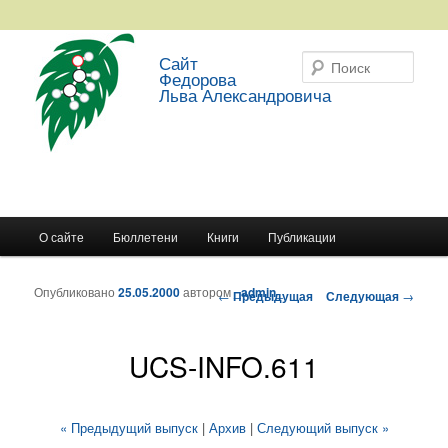
Сайт
Поис
Федорова
Льва Александровича
Главное меню
О сайте
Бюллетени
Книги
Публикации
Перейти к основному содержимому
Перейти к дополнительному содержимому
Опубликовано
25.05.2000
автором
_admin_
Навигация по записям
←
Предыдущая
Следующая
→
UCS-INFO.611
« Предыдущий выпуск
|
Архив
|
Следующий выпуск »